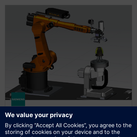
NX FOR MANUFACTURING
NX AM Multi-Axis
Забезпечує рішення, необхідні для налаштування