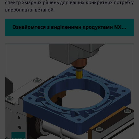
спектр хмарних рішень для ваших конкретних потреб у
виробництві деталей.
Ознайомтеся з виділеними продуктами NX CAD та CAM нижче або натисніть, щоб побачити всі продукти NX