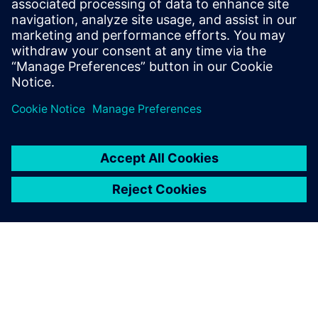
та керування багатоосьовими та гібридними
присадками машин.