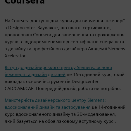
Coursera
На Coursera доступні два курси для вивчення інженерії
з Designcenter. Зауважте, що платні сертифікати,
пропоновані Coursera для завершення та проходження
курсів, є відокремленими від сертифікатів спеціаліста
з дизайну та професійного дизайнера Академії Siemens
Xcelerator.
Вступ до дизайнерського центру Siemens: основи
інженерії та дизайн деталей
це 15-годинний курс, який
викладає основи інструментів Designcenter
CAD/CAM/CAE. Попередній досвід роботи не потрібно.
Майстерність дизайнерського центру Siemens:
вдосконалений дизайн та застосування
це 14-годинний
курс вдосконаленого дизайну та 3D-моделювання,
який базується на обов'язковому вступному курсі.