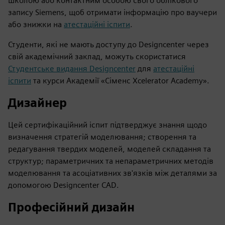
школою або контактним особою свого облікового
запису Siemens, щоб отримати інформацію про ваучери
або знижки на
атестаційні іспити
.
Студенти, які не мають доступу до Designcenter через
свій академічний заклад, можуть скористатися
Студентське видання Designcenter
для
атестаційні
іспити
та курси Академії «Сіменс Xcelerator Academy».
Дизайнер
Цей сертифікаційний іспит підтверджує знання щодо
визначення стратегій моделювання; створення та
редагування твердих моделей, моделей складання та
структур; параметричних та непараметричних методів
моделювання та асоціативних зв'язків між деталями за
допомогою Designcenter CAD.
Професійний дизайн