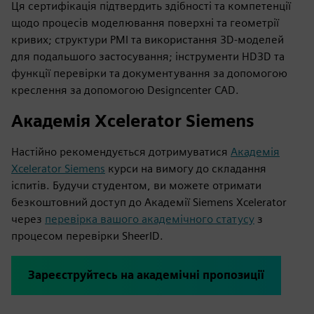
Ця сертифікація підтвердить здібності та компетенції
щодо процесів моделювання поверхні та геометрії
кривих; структури PMI та використання 3D-моделей
для подальшого застосування; інструменти HD3D та
функції перевірки та документування за допомогою
креслення за допомогою Designcenter CAD.
Академія Xcelerator Siemens
Настійно рекомендується дотримуватися
Академія
Xcelerator Siemens
курси на вимогу до складання
іспитів. Будучи студентом, ви можете отримати
безкоштовний доступ до Академії Siemens Xcelerator
через
перевірка вашого академічного статусу
з
процесом перевірки SheerID.
Зареєструйтесь на академічні пропозиції