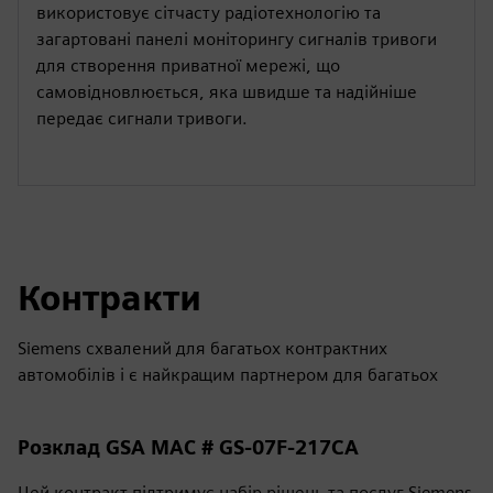
використовує сітчасту радіотехнологію та
загартовані панелі моніторингу сигналів тривоги
для створення приватної мережі, що
самовідновлюється, яка швидше та надійніше
передає сигнали тривоги.
Контракти
Siemens схвалений для багатьох контрактних
автомобілів і є найкращим партнером для багатьох
Розклад GSA МАС # GS-07F-217CA
Цей контракт підтримує набір рішень та послуг Siemens