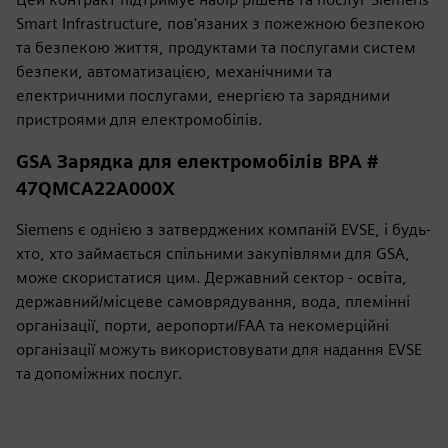
Smart Infrastructure, пов'язаних з пожежною безпекою
та безпекою життя, продуктами та послугами систем
безпеки, автоматизацією, механічними та
електричними послугами, енергією та зарядними
пристроями для електромобілів.
GSA Зарядка для електромобілів BPA #
47QMCA22A000X
Siemens є однією з затверджених компаній EVSE, і будь-
хто, хто займається спільними закупівлями для GSA,
може скористатися цим. Державний сектор - освіта,
державний/місцеве самоврядування, вода, племінні
організації, порти, аеропорти/FAA та некомерційні
організації можуть використовувати для надання EVSE
та допоміжних послуг.