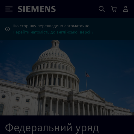
Siemens
Цю сторінку перекладено автоматично.
Перейти натомість до англійської версії?
Федеральний уряд