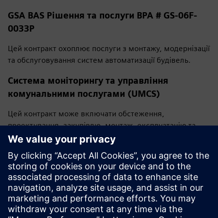
GSA BAS Рішення та послуги BPA # GS-06F-
0033P
Цей контракт охоплює послуги з монтажу, модернізації
та обслуговування систем автоматизації будівель.
Система моніторингу та управління
комунальними послугами (UMCS)
Цей контракт може включати обстеження,
проектування, закупівлю, монтаж, експлуатацію та
обслуговування систем, комплексну інтеграцію
контролю, проекти оновлення та модернізації,
випробування та калібрування, профілактичне
обслуговування та акредитацію забезпечення
інформації.