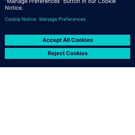
Контракти на комунальні послуги з
енергетики (UESC)
Siemens може співпрацювати з державними
установками та їхніми місцевими комунальними
підприємствами для впровадження заходів щодо
скорочення попиту та енергетичних послуг на
федеральних об'єктах.
Морський порт наступного покоління #
N0017819-D-7219
Закупіть послуги з управління програмами та
інженерні послуги, включаючи системну інженерію,
розробку програмного забезпечення, дослідження та
розробки, документацію щодо проектування системи
та технічні дані, фінансовий аналіз, забезпечення
якості, управління конфігурацією, інформаційні