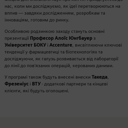
нас, коли ми досліджуємо, як ідеї перетворюються на
вплив — завдяки дослідженням, розробкам та
інноваціям, готовим до ринку.
Особливою родзинкою заходу стануть основні
презентації
Професор Алоїс Юнгбауер
з
Університет БОКУ
і
Accenture
, висвітлюючи ключові
тенденції у фармацевтиці та біотехнологіях та
досліджуючи, як галузь розвивається від лабораторії
до лінії до пов'язаних операцій, керованих даними.
У програмі також будуть внесені внески
Такеда
,
Фрезеніус
і
ВТУ
- додаткові партнери та кінцеві
клієнти, які будуть оголошені.