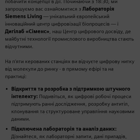
побачити концепції в дії. Починаючи з 18:30, ми
запрошуємо вас ознайомитися з
Лабораторія
Siemens Living
— унікальний європейський
інноваційний центр цифровізації біопроцесів — і
Дигілаб «Сіменс»
, наш Центр цифрового досвіду, де
майбутні технології промислового виробництва стають
відчутними.
На п'яти керованих станціях ви відчуєте цифрову нитку
від молекули до ринку - в прямому ефірі та на
практиці:
Відкриття та розробка з підтримкою штучного
інтелекту:
Подивіться, як цифрові робочі процеси
підтримують ранні дослідження, розробку антитіл,
клонування та структуроване управління науковими
даними.
Підключена лабораторія та аналіз даних:
Дізнайтеся, як лабораторні запити, дані приладів,