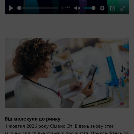
01:35
Play
Mute
Settings
PIP
Enter
fulls
Від молекули до ринку
1 жовтня 2026 року Сіменс Сіті Відень знову стає
місцем для спільноти наук про життя. Приєднуйтесь до