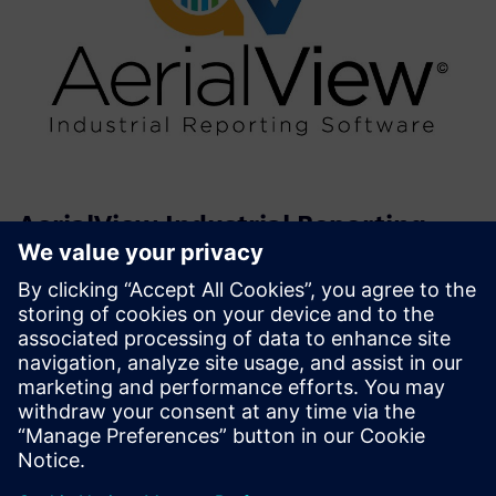
AerialView Industrial Reporting
Software
AerialView - це наш інструмент звітності MIS для
формування автоматизованих звітів від системи
автоматизації з визначеними користувачем
шаблонами.
Докладніше