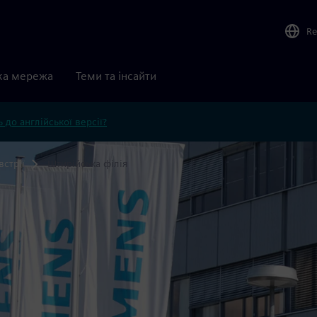
Re
ка мережа
Теми та інсайти
 до англійської версії?
встрії
Штирійська філія