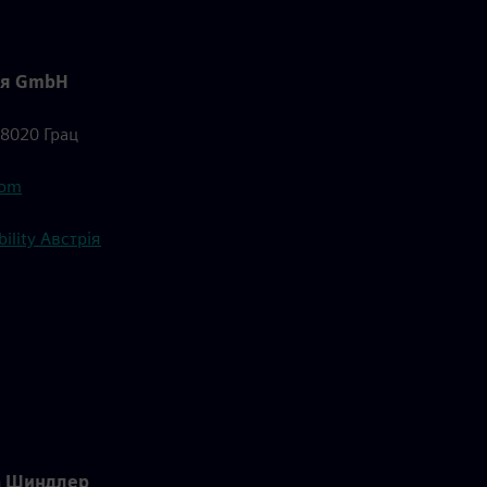
рія GmbH
8020 Грац
com
ility Австрія
а Шиндлер