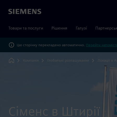
Siemens
Товари та послуги
Рішення
Галузі
Партнерсь
Цю сторінку перекладено автоматично.
Перейти натомість
Компанія
Глобальні розташування
Локації в А
Home
Сіменс в Штирії