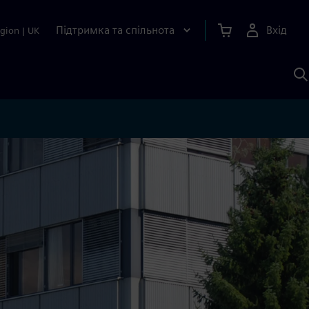
Підтримка та спільнота
Вхід
gion
|
UK
П
д
Ш