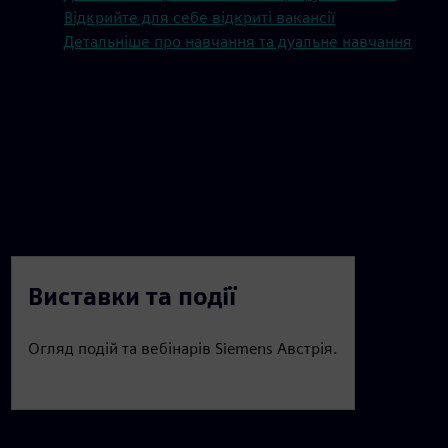
Відкрийте для себе відкриті вакансії
Детальніше про навчання та дуальне навчання
Виставки та події
Огляд подій та вебінарів Siemens Австрія.