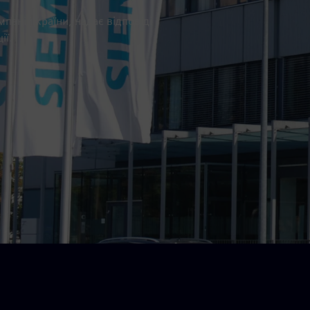
мпаній країни, надає відповіді
ії.