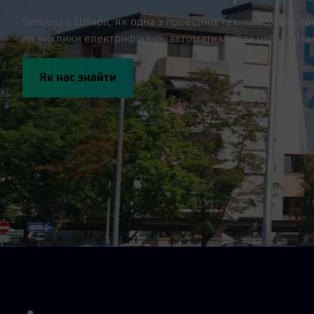
Siemens в Штирії, як одна з провідних технологічних ко
на виклики електрифікації, автоматизації та цифровізац
Як нас знайти