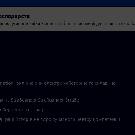
осподарств
 побутової техніки Siemens та інші пропозиції для приватних клієн
utomation, включаючи електромайстерню та склад, на
 на Straßganger Straßganger-Straße
в Херренгассе, Грац
в Граці (історичне ядро сучасного центру компетенції