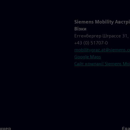
Siemens Mobility Авст
Візки
Еггенбергер Штрассе 31, 
+43 (0) 51707-0
mobilitygraz.at@siemens.
Google Maps
Сайт компанії Siemens Mob
аннер
Єв