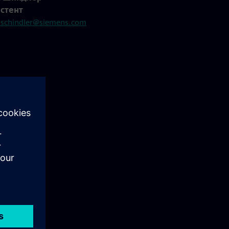
стент
.schindler@siemens.com