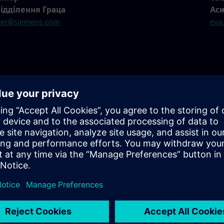
ідділення Граца
Аси
ner@siemens.com
eva