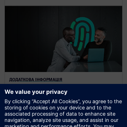
ДОДАТКОВА ІНФОРМАЦІЯ
Cybersecurity
Без кібербезпеки цифровізація неможлива.
Отримайте індивідуальні рішення для
кібербезпеки, які відповідають конкретним
галузевим потребам.