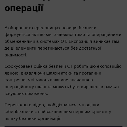
операції
У оборонних середовищах позиція безпеки
формується активами, залежностями та операційними
обмеженнями в системах OT. Експозиція виникає там,
де ці елементи перетинаються без достатньої
видимості.
Сфокусована оцінка безпеки OT робить цю експозицію
явною, виявляючи шляхи атаки та прогалини
контролю, які мають важливе значення в
операційному плані та можуть бути вирішені в рамках
існуючих обмежень.
Перегляньте відео, щоб дізнатися, як оцінки
кібербезпеки є найважливішим першим кроком у
шляху безпеки організації!