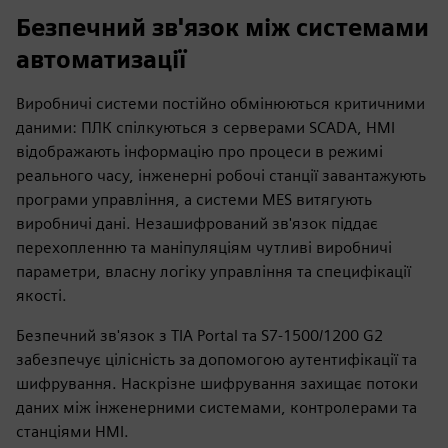
Безпечний зв'язок між системами
автоматизації
Виробничі системи постійно обмінюються критичними
даними: ПЛК спілкуються з серверами SCADA, HMI
відображають інформацію про процеси в режимі
реального часу, інженерні робочі станції завантажують
програми управління, а системи MES витягують
виробничі дані. Незашифрований зв'язок піддає
перехопленню та маніпуляціям чутливі виробничі
параметри, власну логіку управління та специфікації
якості.
Безпечний зв'язок з TIA Portal та S7-1500/1200 G2
забезпечує цілісність за допомогою аутентифікації та
шифрування. Наскрізне шифрування захищає потоки
даних між інженерними системами, контролерами та
станціями HMI.