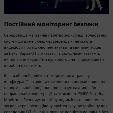
Постійний моніторинг безпеки
Середовища магазинів перетворилися від ізольованих
систем до дуже складних мереж, які не мають
видимості про підключені активи та звичайні моделі
зв'язку. Зараз OT стикається з складними атаками,
включаючи експлойти нульового дня, спрямовані на
виробничі системи.
Без всебічної видимості мережевого трафіку,
конфігурації активів та вразливості системи виявлення
ненормальної поведінки, що вказує на атаки або
неправильні конфігурації, неможливо. SINEC Security
Monitor забезпечує постійну видимість та виявлення
загроз через розподілену архітектуру, розроблену для
середовищ OT. Рішення працює повністю локально без