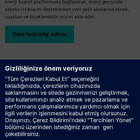
enerji ticaret platformuna bağlayarak, enerji geçişinde
şebeke istikrarını desteklerken yeni gelir akışlarına esnek,
uzaktan ve ölçeklenebilir erişim elde eder.
Daha fazla bilgi edinin
IT/OT veri entegrasyonu için desteğe mi
ihtiyacınız var?
Bağlanalım - endüstri ve teknoloji uzmanlarımız
gereksinimleriniz için en iyi çözüme rehberlik edecektir.
Bizimle iletişime geçin