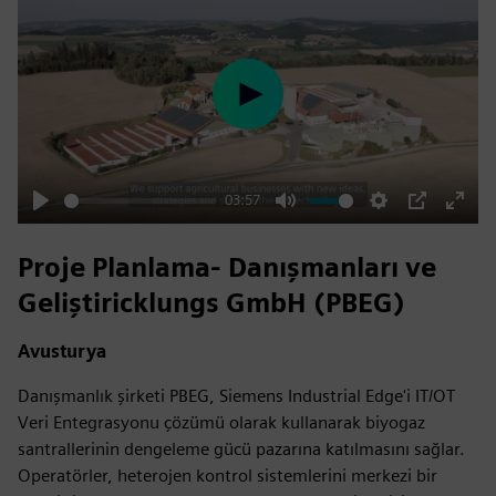
Play
03:57
Play
Mute
Settings
PIP
Enter
fulls
Proje Planlama‑ Danışmanları ve
Geliştiricklungs GmbH (PBEG)
Avusturya
Danışmanlık şirketi PBEG, Siemens Industrial Edge'i IT/OT
Veri Entegrasyonu çözümü olarak kullanarak biyogaz
santrallerinin dengeleme gücü pazarına katılmasını sağlar.
Operatörler, heterojen kontrol sistemlerini merkezi bir