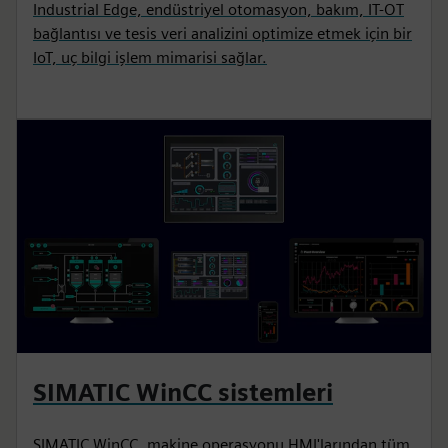
Industrial Edge, endüstriyel otomasyon, bakım, IT-OT
bağlantısı ve tesis veri analizini optimize etmek için bir
IoT, uç bilgi işlem mimarisi sağlar.
SIMATIC WinCC sistemleri
SIMATIC WinCC, makine operasyonu HMI'larından tüm