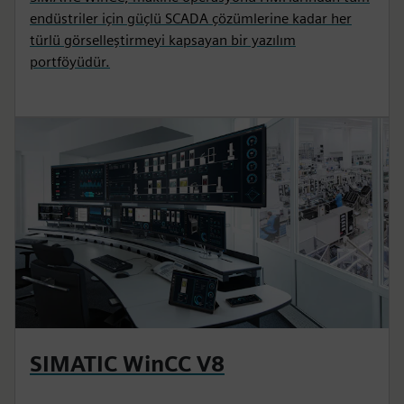
endüstriler için güçlü SCADA çözümlerine kadar her
türlü görselleştirmeyi kapsayan bir yazılım
portföyüdür.
SIMATIC WinCC V8