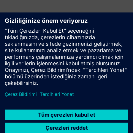
Daha fazla bilgi edinin
Oku
İncelemeler
| Rapidminer AI Studio incelemeleri