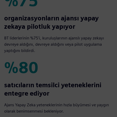
%75
%75
organizasyonların ajansı yapay
zekaya pilotluk yapıyor
BT liderlerinin %75'i, kuruluşlarının ajanslı yapay zekayı
devreye aldığını, devreye aldığını veya pilot uygulama
yaptığını bildirdi.
%80
%80
satıcıların temsilci yeteneklerini
entegre ediyor
Ajans Yapay Zeka yeteneklerinin hızla büyümesi ve yaygın
olarak benimsenmesi bekleniyor.