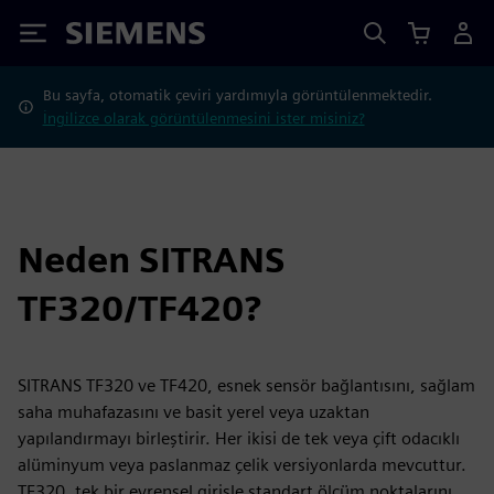
Siemens
Bu sayfa, otomatik çeviri yardımıyla görüntülenmektedir.
İngilizce olarak görüntülenmesini ister misiniz?
Neden SITRANS
TF320/TF420?
SITRANS TF320 ve TF420, esnek sensör bağlantısını, sağlam
saha muhafazasını ve basit yerel veya uzaktan
yapılandırmayı birleştirir. Her ikisi de tek veya çift odacıklı
alüminyum veya paslanmaz çelik versiyonlarda mevcuttur.
TF320, tek bir evrensel girişle standart ölçüm noktalarını