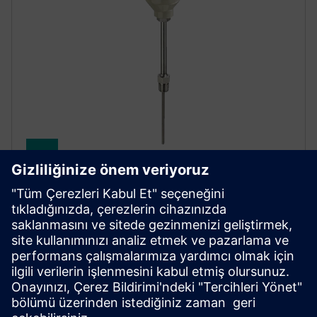
SITRANS TS500
The SITRANS TS500’s modular design makes it
exceptionally versatile, delivering precise
temperature measurements even in harsh industrial
environments.