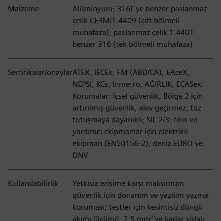
Malzeme
Alüminyum; 316L'ye benzer paslanmaz
çelik CF3M/1.4409 (çift bölmeli
muhafaza); paslanmaz çelik 1.4401
benzer 316 (tek bölmeli muhafaza)
Sertifikalar/onaylar
ATEX, IECEx, FM (ABD/CA), EAceX,
NEPSI, KCs, Inmetro, AĞIRLIK, ECASex.
Korumalar: İçsel güvenlik, Bölge 2 için
artırılmış güvenlik, alev geçirmez, toz
tutuşmaya dayanıklı; SIL 2/3; fırın ve
yardımcı ekipmanlar için elektrikli
ekipman (EN50156-2); deniz EURO ve
DNV
Kullanılabilirlik
Yetkisiz erişime karşı maksimum
güvenlik için donanım ve yazılım yazma
koruması; testler için kesintisiz döngü
akımı ölçümü; 2,5 mm²'ye kadar vidalı