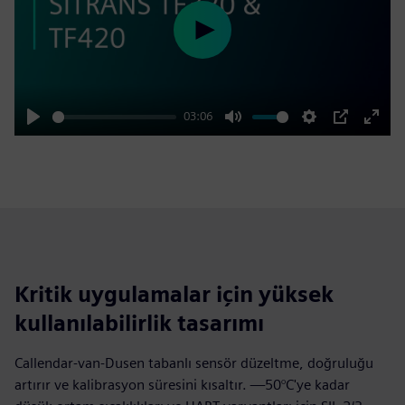
Play
03:06
Play
Mute
Settings
PIP
Enter
fulls
Kritik uygulamalar için yüksek
kullanılabilirlik tasarımı
Callendar-van-Dusen tabanlı sensör düzeltme, doğruluğu
artırır ve kalibrasyon süresini kısaltır. —50°C'ye kadar