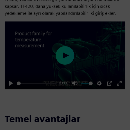
kapsar. TF420, daha yüksek kullanılabilirlik için sıcak
yedekleme ile ayrı olarak yapılandırılabilir iki giriş ekler.
Play
03:08
Play
Mute
Settings
PIP
Enter
fulls
Temel avantajlar