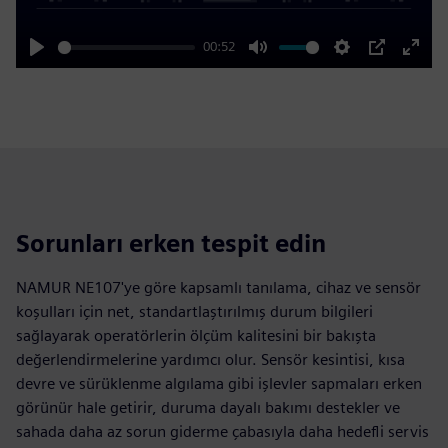
00:52
Play
Mute
Settings
PIP
Enter
fulls
Sorunları erken tespit edin
NAMUR NE107'ye göre kapsamlı tanılama, cihaz ve sensör
koşulları için net, standartlaştırılmış durum bilgileri
sağlayarak operatörlerin ölçüm kalitesini bir bakışta
değerlendirmelerine yardımcı olur. Sensör kesintisi, kısa
devre ve sürüklenme algılama gibi işlevler sapmaları erken
görünür hale getirir, duruma dayalı bakımı destekler ve
sahada daha az sorun giderme çabasıyla daha hedefli servis