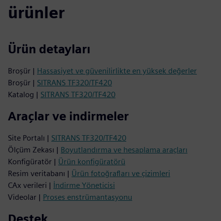
ürünler
Ürün detayları
Broşür |
Hassasiyet ve güvenilirlikte en yüksek değerler
Broşür |
SITRANS TF320/TF420
Katalog |
SITRANS TF320/TF420
Araçlar ve indirmeler
Site Portalı |
SITRANS TF320/TF420
Ölçüm Zekası |
Boyutlandırma ve hesaplama araçları
Konfigüratör |
Ürün konfigüratörü
Resim veritabanı |
Ürün fotoğrafları ve çizimleri
CAx verileri |
İndirme Yöneticisi
Videolar |
Proses enstrümantasyonu
Destek