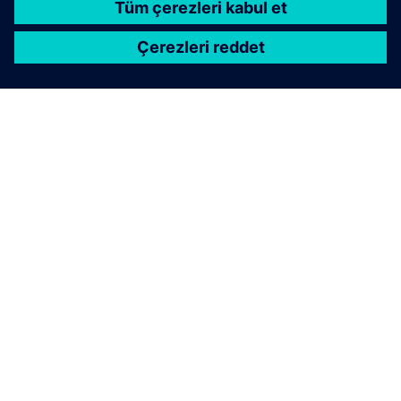
SIEMENS HAKKINDA
ŞIRKET BILGILERI
İLETIŞIME GEÇIN
KARIYERLER