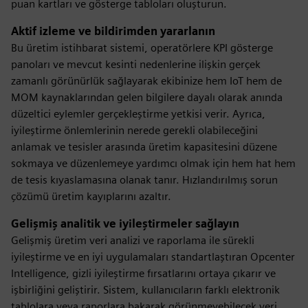
puan kartları ve gösterge tabloları oluşturun.
Aktif izleme ve bildirimden yararlanın
Bu üretim istihbarat sistemi, operatörlere KPI gösterge
panoları ve mevcut kesinti nedenlerine ilişkin gerçek
zamanlı görünürlük sağlayarak ekibinize hem IoT hem de
MOM kaynaklarından gelen bilgilere dayalı olarak anında
düzeltici eylemler gerçekleştirme yetkisi verir. Ayrıca,
iyileştirme önlemlerinin nerede gerekli olabileceğini
anlamak ve tesisler arasında üretim kapasitesini düzene
sokmaya ve düzenlemeye yardımcı olmak için hem hat hem
de tesis kıyaslamasına olanak tanır. Hızlandırılmış sorun
çözümü üretim kayıplarını azaltır.
Gelişmiş analitik ve iyileştirmeler sağlayın
Gelişmiş üretim veri analizi ve raporlama ile sürekli
iyileştirme ve en iyi uygulamaları standartlaştıran Opcenter
Intelligence, gizli iyileştirme fırsatlarını ortaya çıkarır ve
işbirliğini geliştirir. Sistem, kullanıcıların farklı elektronik
tablolara veya raporlara bakarak görünmeyebilecek veri