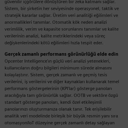
güvenilir içgörülere dönüştüren bir zeka katmanı sağlar.
Sistem, bir şirketin her seviyesinde operasyonel, taktik ve
stratejik kararlar sağlar. Üretim veri analitiği eğilimleri ve
anormallikleri tanımlar. Otomatik kök neden analizi
verimlilik, verim ve kapasite sorunlarını tanımlar ve kalite
verilerinin analizi, kalite metriklerindeki veya süreç
değişkenlerindeki kötü eğilimleri hızla tespit eder.
Gerçek zamanlı performans görünürlüğü elde edin
Opcenter Intelligence'ın güçlü veri analizi yetenekleri,
kullanıcıların doğru bilgileri minimum sürede almasını
kolaylaştırır. Sistem, gerçek zamanlı ve geçmiş tesis
verilerini, iş verilerini ve diğer kaynakları kullanarak temel
performans göstergelerinin (KPI'lar) gösterge panoları
aracılığıyla tam görünürlük sağlar. OOTB ve sektöre özgü
standart gösterge panoları, kendi özel etkileşimli
panolarınızı oluşturmanıza olanak tanır. Tek erişilebilir
analitik veri modelinde birleşik bir büyük resmin yanı sıra
otomasyon/IoT düzeyine gerçek zamanlı detay sağlayan