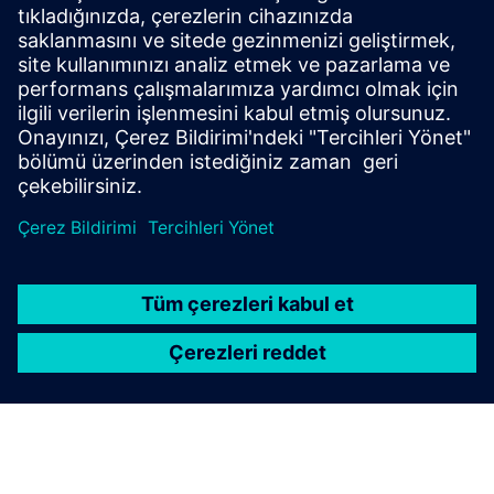
analysis
Optimal data usage in manufacturing with Siemens
solutions