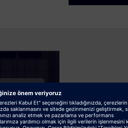
Evrensel Uyumlul
Açık, belgelenmiş arayüzleri
üreticiden aktarma organları 
ve OPC UA gibi standart protok