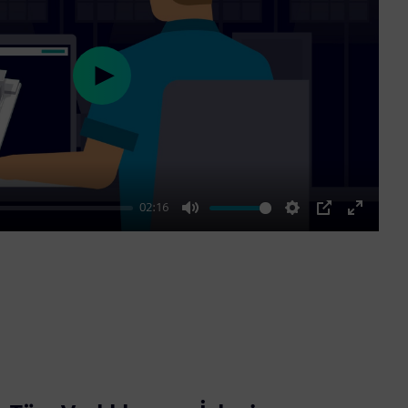
Play
02:16
Mute
Settings
PIP
Enter
fullscre