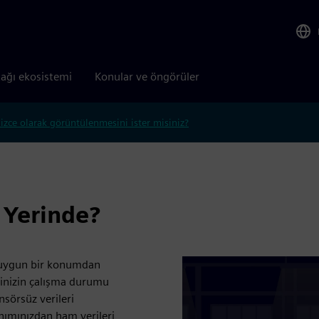
tağı ekosistemi
Konular ve öngörüler
lizce olarak görüntülenmesini ister misiniz?
 Yerinde?
e uygun bir konumdan
rinizin çalışma durumu
nsörsüz verileri
nımınızdan ham verileri