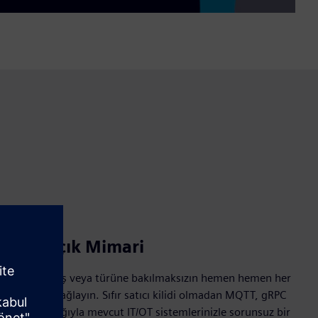
uk ve Açık Mimari
 kullanarak, yaş veya türüne bakılmaksızın hemen hemen her
ekipmanını bağlayın. Sıfır satıcı kilidi olmadan MQTT, gRPC
oller aracılığıyla mevcut IT/OT sistemlerinizle sorunsuz bir