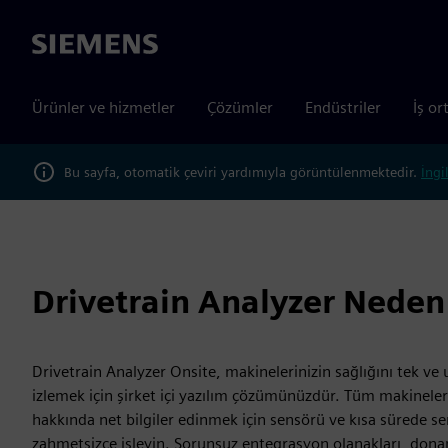
Siemens
Ürünler ve hizmetler
Çözümler
Endüstriler
İş or
Bu sayfa, otomatik çeviri yardımıyla görüntülenmektedir.
İngi
Drivetrain Analyzer Neden
Drivetrain Analyzer Onsite, makinelerinizin sağlığını tek v
izlemek için şirket içi yazılım çözümünüzdür. Tüm makinele
hakkında net bilgiler edinmek için sensörü ve kısa sürede se
zahmetsizce işleyin. Sorunsuz entegrasyon olanakları, dona