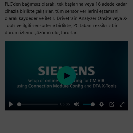
PLC'den bağımsız olarak, tek başlarına veya 16 adede kadar
cihazla birlikte çalışırlar, tüm sensör verilerini eşzamanlı
olarak kaydeder ve iletir. Drivetrain Analyzer Onsite veya X-
Tools ve ilgili sensörlerle birlikte, PC tabanlı eksiksiz bir
durum izleme çözümü oluştururlar.
Play
05:35
Play
Mute
Settings
PIP
Enter
fulls