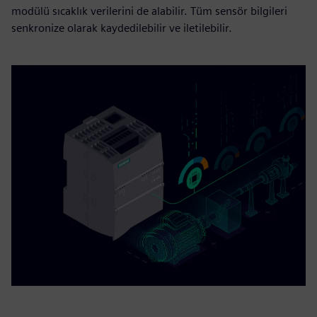
modülü sıcaklık verilerini de alabilir. Tüm sensör bilgileri
senkronize olarak kaydedilebilir ve iletilebilir.