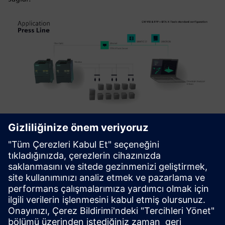
Ürün detayları
Ürüne genel bakış |
En hızlı karmaşık uygulamalardan veri
toplama