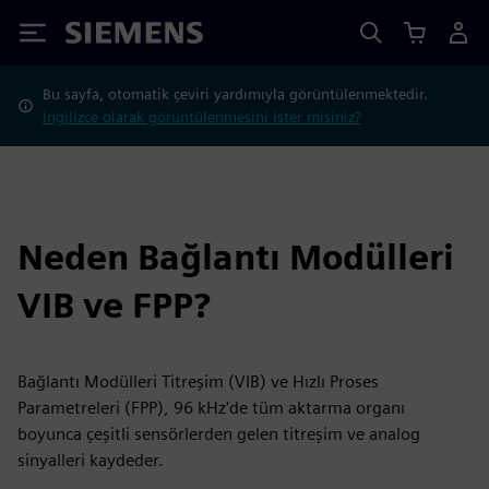
Siemens
Bu sayfa, otomatik çeviri yardımıyla görüntülenmektedir.
İngilizce olarak görüntülenmesini ister misiniz?
Neden Bağlantı Modülleri
VIB ve FPP?
Bağlantı Modülleri Titreşim (VIB) ve Hızlı Proses
Parametreleri (FPP), 96 kHz'de tüm aktarma organı
boyunca çeşitli sensörlerden gelen titreşim ve analog
sinyalleri kaydeder.