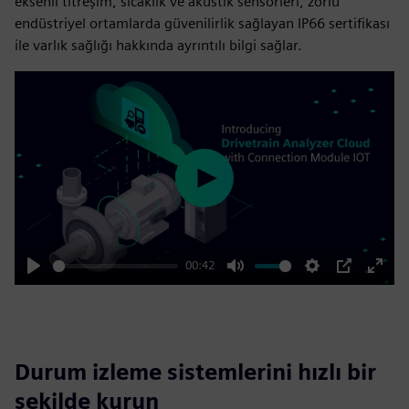
eksenli titreşim, sıcaklık ve akustik sensörleri, zorlu
endüstriyel ortamlarda güvenilirlik sağlayan IP66 sertifikası
ile varlık sağlığı hakkında ayrıntılı bilgi sağlar.
Play
00:42
Play
Mute
Settings
PIP
Enter
fulls
Durum izleme sistemlerini hızlı bir
şekilde kurun