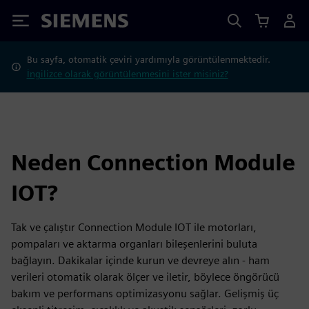
Siemens
Bu sayfa, otomatik çeviri yardımıyla görüntülenmektedir.
İngilizce olarak görüntülenmesini ister misiniz?
Neden Connection Module
IOT?
Tak ve çalıştır Connection Module IOT ile motorları,
pompaları ve aktarma organları bileşenlerini buluta
bağlayın. Dakikalar içinde kurun ve devreye alın - ham
verileri otomatik olarak ölçer ve iletir, böylece öngörücü
bakım ve performans optimizasyonu sağlar. Gelişmiş üç