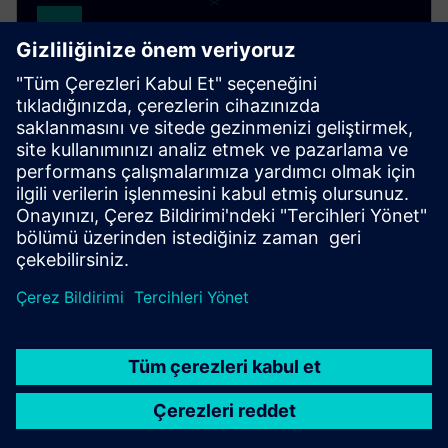
Drivetrain Analyzer Cloud​
Drivetrain Analyzer Cloud monitors equipment
condition, analyzes drivetrain health and optimizes
energy use for easy predictive maintenance of all
components.