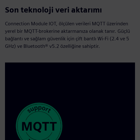
Son teknoloji veri aktarımı
Connection Module IOT, ölçülen verileri MQTT üzerinden
yerel bir MQTT-brokerine aktarmanıza olanak tanır. Güçlü
bağlantı ve sağlam güvenlik için çift bantlı Wi-Fi (2.4 ve 5
GHz) ve Bluetooth® v5.2 özelliğine sahiptir.