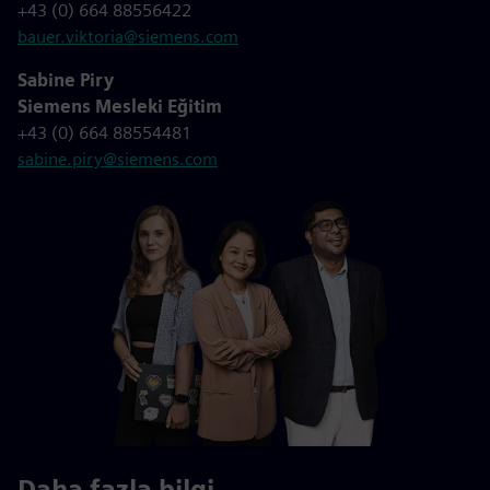
+43 (0) 664 88556422
bauer.viktoria@siemens.com
Sabine Piry
Siemens Mesleki Eğitim
+43 (0) 664 88554481
sabine.piry@siemens.com
Daha fazla bilgi