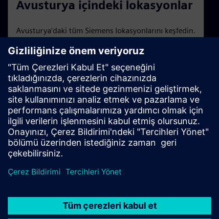
Avusturya içindeki lokasyonlar
Avusturya'daki tüm Siemens lokasyonlarını keşfedin.
Ticaret Fuarları ve Etkinlikleri
Siemens Avusturya etkinliklerine ve web seminerlerine
genel bakış.