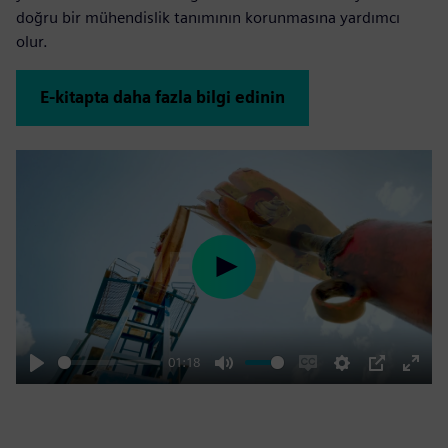
doğru bir mühendislik tanımının korunmasına yardımcı
olur.
E-kitapta daha fazla bilgi edinin
Play
01:18
Play
Mute
Enable
Settings
PIP
Enter
captions
fulls