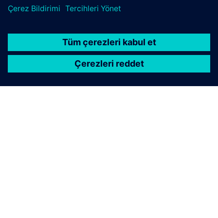
Göran Österholt
Yönetmen: Geleceğinizi Şekillendirmede Ortak
LinkedIn'de bağlanın