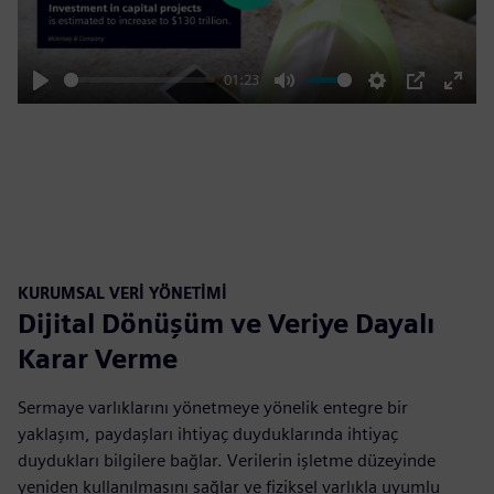
01:23
Play
Mute
Settings
PIP
Enter
fulls
KURUMSAL VERİ YÖNETİMİ
Dijital Dönüşüm ve Veriye Dayalı
Karar Verme
Sermaye varlıklarını yönetmeye yönelik entegre bir
yaklaşım, paydaşları ihtiyaç duyduklarında ihtiyaç
duydukları bilgilere bağlar. Verilerin işletme düzeyinde
yeniden kullanılmasını sağlar ve fiziksel varlıkla uyumlu