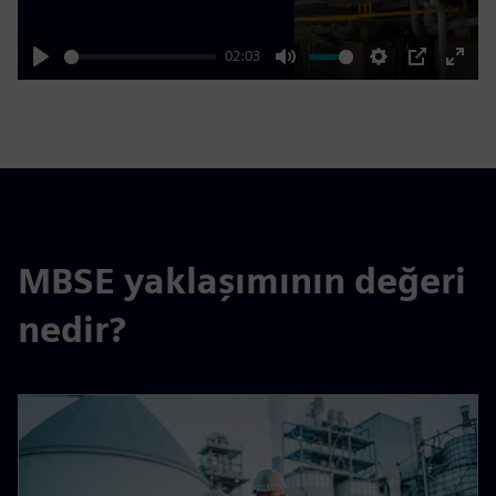
02:03
Play
Mute
Settings
PIP
Enter
fulls
MBSE yaklaşımının değeri
nedir?