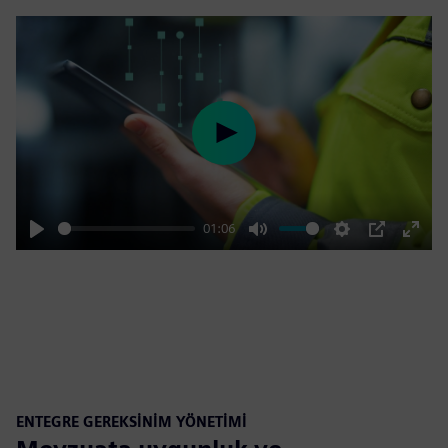
Play
01:06
Play
Mute
Settings
PIP
Enter
fulls
ENTEGRE GEREKSİNİM YÖNETİMİ