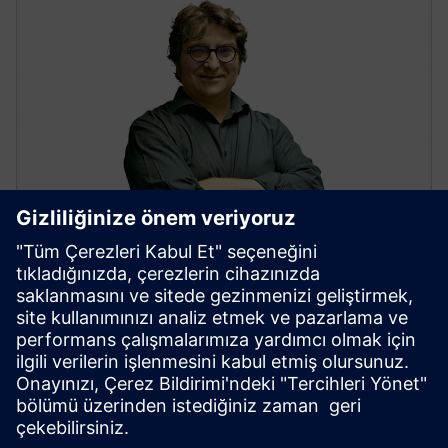
David Almer
MBSE Portföy Geliştirme Yöneticisi
LinkedIn'de bağlanın