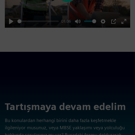
01:06
Play
Mute
Settings
PIP
Enter
fulls
Tartışmaya devam edelim
Bu konulardan herhangi birini daha fazla keşfetmekle
ilgileniyor musunuz, veya MBSE yaklaşımı veya yolculuğu
hakkında sorularınız mı var? Buradaki formu doldurarak