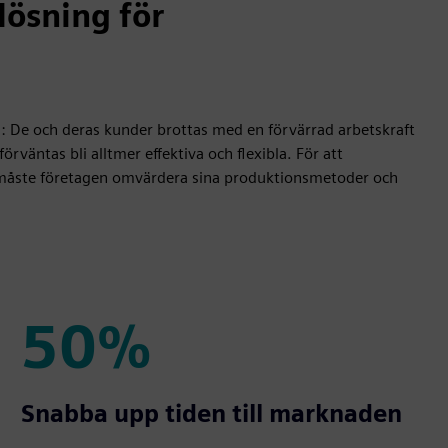
lösning för
: De och deras kunder brottas med en förvärrad arbetskraft
väntas bli alltmer effektiva och flexibla. För att
ö måste företagen omvärdera sina produktionsmetoder och
50%
50%
Snabba upp tiden till marknaden