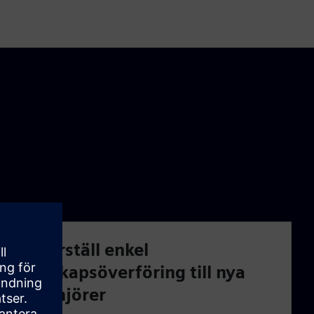
Säkerställ enkel
kunskapsöverföring till nya
ingenjörer