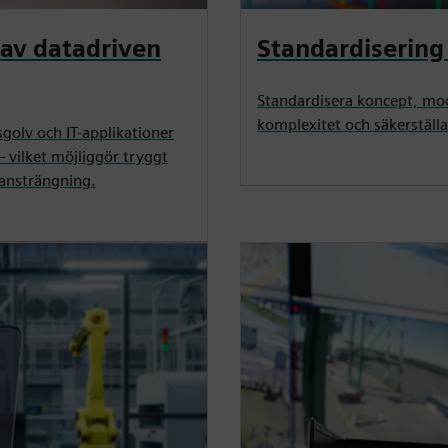
 av datadriven
Standardiserin
Standardisera koncept, mod
komplexitet och säkerställa
olv och IT-applikationer
— vilket möjliggör tryggt
ansträngning.