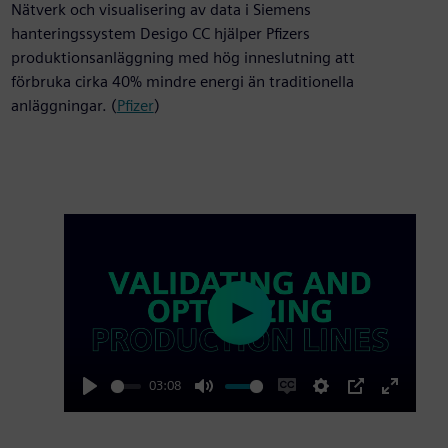
Nätverk och visualisering av data i Siemens
hanteringssystem Desigo CC hjälper Pfizers
produktionsanläggning med hög inneslutning att
förbruka cirka 40% mindre energi än traditionella
anläggningar. (
Pfizer
)
Play
03:08
Play
Mute
Enable
Settings
PIP
Enter
captions
fullscre