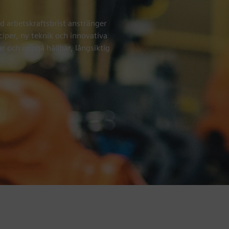
d arbetskraftsbrist anstränger
iper, ny teknik och innovativa
ar och uppnå hållbar, långsiktig