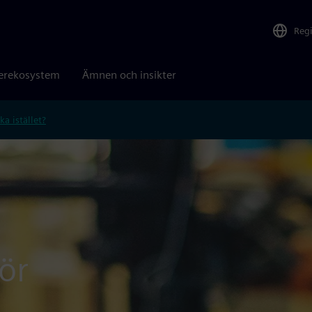
Reg
erekosystem
Ämnen och insikter
ka istället?
ör