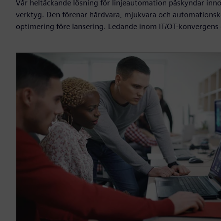
Vår heltäckande lösning för linjeautomation påskyndar in
verktyg. Den förenar hårdvara, mjukvara och automationsko
optimering före lansering. Ledande inom IT/OT-konvergens 