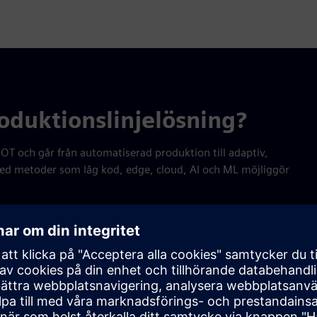
roduktionslinjelösning?
 OT och går från automatiserad produktion till adaptiv,
ed metoder som låg kod, edge, cloud, AI och ML möjliggör
Minska beroenden och utnyttja
standardisering
Minska kostnader, driftstopp och komplexitet