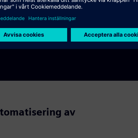
genom att möjliggöra sömlös integration, felsökning
och efterlevnad. Effektivisera automatiseringen för
att öka kvalitet och flexibilitet.
utomatisering av