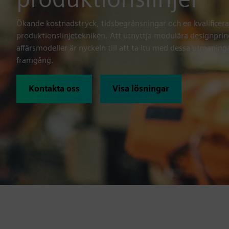
Ökande kostnadstryck, tidsbegränsningar och en kvalificera
produktionslinjetekniken. Att utnyttja modulära designprinc
affärsmodeller är nyckeln till att ta itu med dessa utmaning
framgång.
Kontakta oss
Visa lösningar