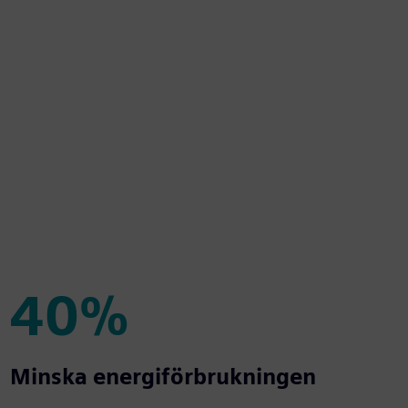
40%
40%
Minska energiförbrukningen