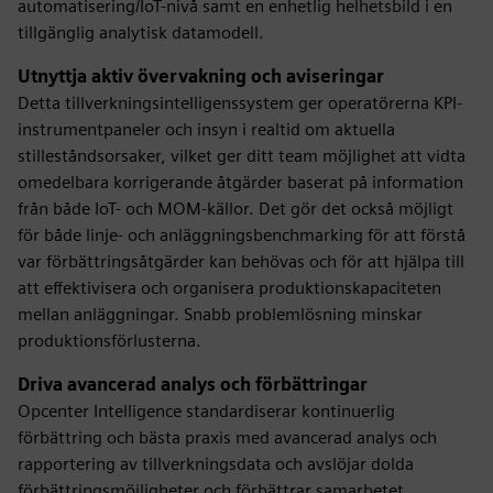
automatisering/IoT-nivå samt en enhetlig helhetsbild i en
tillgänglig analytisk datamodell.
Utnyttja aktiv övervakning och aviseringar
Detta tillverkningsintelligenssystem ger operatörerna KPI-
instrumentpaneler och insyn i realtid om aktuella
stilleståndsorsaker, vilket ger ditt team möjlighet att vidta
omedelbara korrigerande åtgärder baserat på information
från både IoT- och MOM-källor. Det gör det också möjligt
för både linje- och anläggningsbenchmarking för att förstå
var förbättringsåtgärder kan behövas och för att hjälpa till
att effektivisera och organisera produktionskapaciteten
mellan anläggningar. Snabb problemlösning minskar
produktionsförlusterna.
Driva avancerad analys och förbättringar
Opcenter Intelligence standardiserar kontinuerlig
förbättring och bästa praxis med avancerad analys och
rapportering av tillverkningsdata och avslöjar dolda
förbättringsmöjligheter och förbättrar samarbetet.