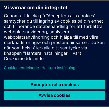
Context is everything:
Mastering manufacturing data
analysis
Optimal data usage in manufacturing with Siemens
solutions