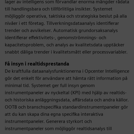
lager av intelligens som förvandlar enorma mängder rådata
till handlingsbara och tillförlitliga insikter. Systemet
möjliggör operativa, taktiska och strategiska beslut på alla
nivåer i ett företag. Tillverkningsdataanalys identifierar
trender och avvikelser. Automatisk grundorsaksanalys
identifierar effektivitets-, genomströmnings- och
kapacitetsproblem, och analys av kvalitetsdata upptäcker
snabbt dåliga trender i kvalitetsmått eller processvariabler.
Få insyn i realtidsprestanda
De kraftfulla dataanalysfunktionerna i Opcenter Intelligence
gör det enkelt för användare att hämta rätt information på
minimal tid. Systemet ger full insyn genom
instrumentpaneler av nyckeltal (KPI) med hjälp av realtids-
och historiska anläggningsdata, affärsdata och andra källor.
OOTB och branschspecifika standardinstrumentpaneler gör
att du kan skapa dina egna specifika interaktiva
instrumentpaneler. Generera styrkort och
instrumentpaneler som möjliggör realtidsanalys till