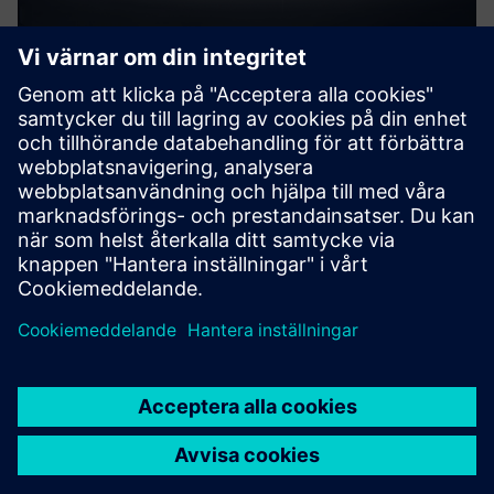
MAG Digital Twin with Run
MyVirtual Machine
Med MAGs digitala maskinmodell kan du skapa, validera
och optimera NC-program på maskinens digitala tvilling —
offline på datorn i produktionsplaneringen.
Läs mer