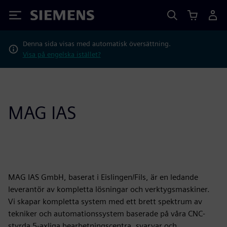
Siemens
Denna sida visas med automatisk översättning.
Visa på engelska istället?
MAG IAS
MAG IAS GmbH, baserat i Eislingen/Fils, är en ledande
leverantör av kompletta lösningar och verktygsmaskiner.
Vi skapar kompletta system med ett brett spektrum av
tekniker och automationssystem baserade på våra CNC-
styrda 5-axliga bearbetningscentra, svarvar och