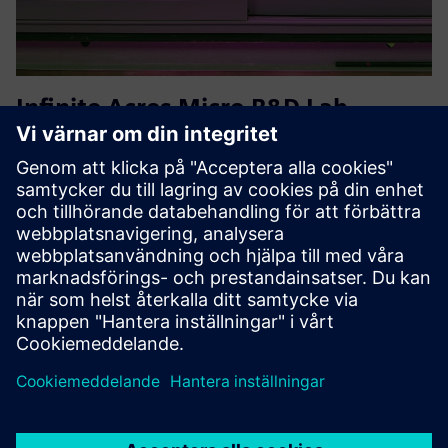
Infinite Acres Micro R&D Lab
Vertical Farming Module
Påskynda jordbruksforskningen med Mini R&D Module, en
helt kontrollerad vertikal jordbruksenhet utformad speciellt
för precisionsforskning och testning. Detta kompakta
laboratorium möjliggör kontrollerade experiment med nya
sorter...
Läs mer