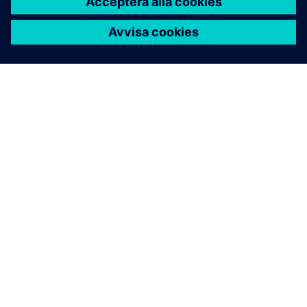
OM SIEMENS
FÖRETAGSINFORMATION
HÖR AV DIG
KARRIÄRER