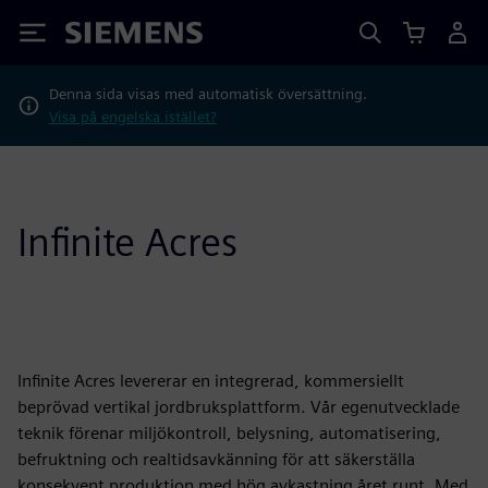
Siemens
Denna sida visas med automatisk översättning.
Visa på engelska istället?
Infinite Acres
Infinite Acres levererar en integrerad, kommersiellt
beprövad vertikal jordbruksplattform. Vår egenutvecklade
teknik förenar miljökontroll, belysning, automatisering,
befruktning och realtidsavkänning för att säkerställa
konsekvent produktion med hög avkastning året runt. Med