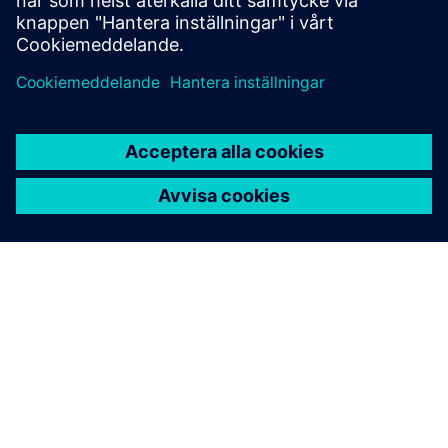
matservice och detaljhandel; och druvor för förökning.
OM SIEMENS