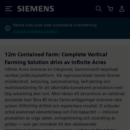
Siemens
Denna sida visas med automatisk översättning.
Visa på engelska istället?
12m Contained Farm: Complete Vertical
Farming Solution drivs av Infinite Acres
Infinite Acres levererar en integrerad, kommersiellt beprövad
vertikal jordbruksplattform. Vår egenutvecklade teknik förenar
miljökontroll, belysning, automatisering, befruktning och
realtidsavkänning för att säkerställa konsekvent produktion med
hög avkastning året runt. Med nästan ett decennium av validerad
prestanda över flera 80 Acres Farms-anläggningar levererar våra
system tillförlitlig drifttid och repeterbara resultat. Vi erbjuder
också avancerad växtvetenskap och FoU-kapacitet — inklusive
produktion av unga växter, sortoptimering och utveckling av
grödor — som ger mervärde till den växtbaserade