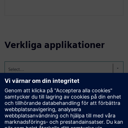
Verkliga applikationer
Select...
Odlingsmoduler för mat-
och bev-konsistens
Vi har designat, byggt och installerat odlingsmoduler för
tomater på Guggenheim; sallad och mikrogrönsaker för