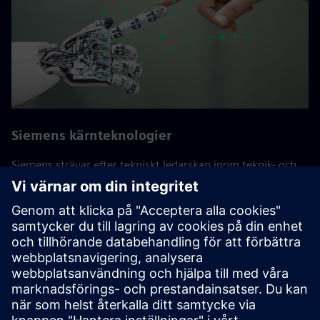
Siemens kärnteknologier
Siemens strävar efter tekniskt ledarskap inom teknik- och
innovationsområden som är av avgörande betydelse för
företaget. Dessa kärnteknologier är avgörande för Siemens
och dess kunders långsiktiga framgång. Experter från den
globala forskningsavdelningen för teknik och de olika
företagen arbetar tillsammans här och konsoliderar
företagets FoU-aktiviteter.
Tillbaka till alla Siemens Core Technologies