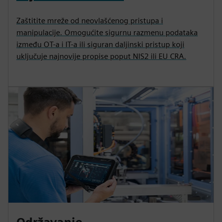
Zaštitite mreže od neovlašćenog pristupa i
manipulacije. Omogućite sigurnu razmenu podataka
između OT-a i IT-a ili siguran daljinski pristup koji
uključuje najnovije propise poput NIS2 ili EU CRA.