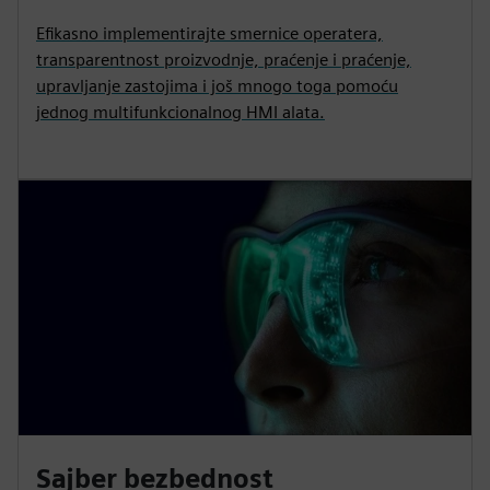
Efikasno implementirajte smernice operatera,
transparentnost proizvodnje, praćenje i praćenje,
upravljanje zastojima i još mnogo toga pomoću
jednog multifunkcionalnog HMI alata.
Sajber bezbednost