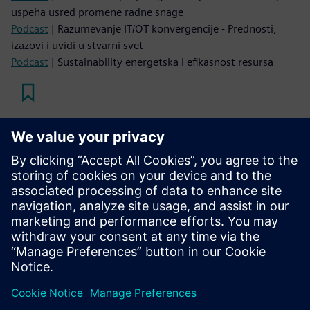
uspeha usred promene radne snage
Podcast
| Razumevanje IT/OT konvergencije - Prednosti,
izazovi i uvidi u stvarni svet
Podcast
| Sustainability energetska i efikasnost resursa
Pročitajte
E-knjiga
| Revolucionizujte svoju automobilsku proizvodnju
održivim rešenjima
Beli papir
| Kontinuirana proizvodnja u farmaceutskoj
industriji
E-knjiga
| Optimizirajte kvalitet, produktivnost i održivost u
proizvodnji baterija