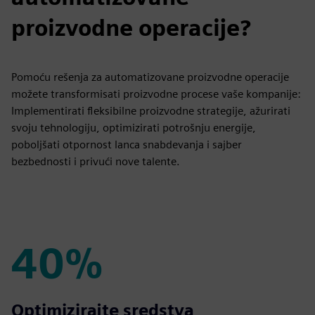
proizvodne operacije?
Pomoću rešenja za automatizovane proizvodne operacije
možete transformisati proizvodne procese vaše kompanije:
Implementirati fleksibilne proizvodne strategije, ažurirati
svoju tehnologiju, optimizirati potrošnju energije,
poboljšati otpornost lanca snabdevanja i sajber
bezbednosti i privući nove talente.
40%
40%
Optimizirajte sredstva