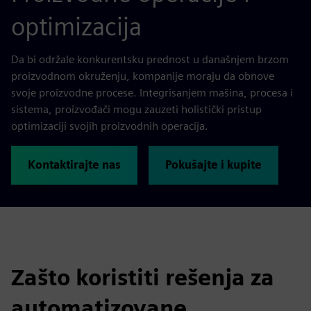
optimizacija
Da bi održale konkurentsku prednost u današnjem brzom
proizvodnom okruženju, kompanije moraju da obnove
svoje proizvodne procese. Integrisanjem mašina, procesa i
sistema, proizvođači mogu zauzeti holistički pristup
optimizaciji svojih proizvodnih operacija.
Kontaktirajte nas
Pokušajte i kupite
Zašto koristiti rešenja za
automatizovane