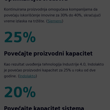
Kontinuirana proizvodnja omogućava kompanijama da
povećaju iskorišćenje imovine za 30% do 40%, skraćujući
vreme izlaska na tržište. (
Siemens
)
25%
25%
Povećajte proizvodni kapacitet
Kao rezultat uvođenja tehnologija Industrije 4.0, Indolakto
je povećao proizvodni kapacitet za 25% u roku od dve
godine. (
Indolakto
)
20%
20%
Povećajte kapacitet sistema