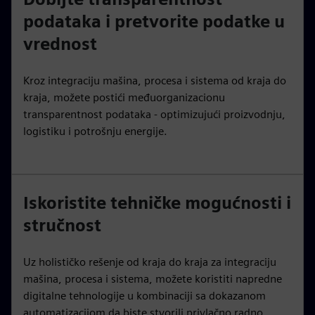
podataka i pretvorite podatke u
vrednost
Kroz integraciju mašina, procesa i sistema od kraja do
kraja, možete postići međuorganizacionu
transparentnost podataka - optimizujući proizvodnju,
logistiku i potrošnju energije.
Iskoristite tehničke mogućnosti i
stručnost
Uz holističko rešenje od kraja do kraja za integraciju
mašina, procesa i sistema, možete koristiti napredne
digitalne tehnologije u kombinaciji sa dokazanom
automatizacijom da biste stvorili privlačno radno