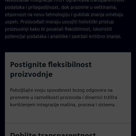
podataka i prilagodljivost, dok praznine u veštinama,
otpornost na novu tehnologiju i gubitak znanja ometaju
uspeh. Proizvođači moraju usvojiti holistički pristup
proizvodnji kako bi povećali fleksibilnost, iskoristili
potencijal podataka i analitike i zadržali kritično znanje.
Postignite fleksibilnost
proizvodnje
Poboljšajte svoju sposobnost brzog odgovora na
promene u raznolikosti proizvoda i dinamici tržišta
korišćenjem integracije mašina, procesa i sistema.
Dobijte transparentnost