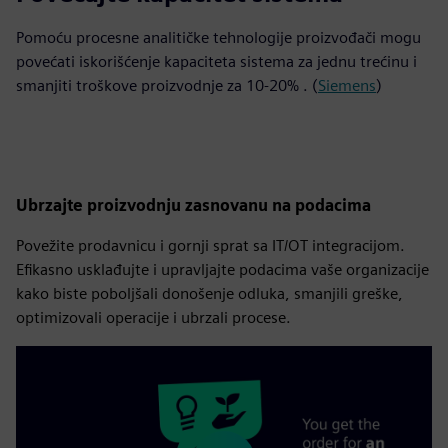
Pomoću procesne analitičke tehnologije proizvođači mogu
povećati iskorišćenje kapaciteta sistema za jednu trećinu i
smanjiti troškove proizvodnje za 10-20% . (
Siemens
)
Ubrzajte proizvodnju zasnovanu na podacima
Povežite prodavnicu i gornji sprat sa IT/OT integracijom.
Efikasno usklađujte i upravljajte podacima vaše organizacije
kako biste poboljšali donošenje odluka, smanjili greške,
optimizovali operacije i ubrzali procese.