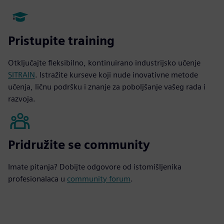
Pristupite training
Otključajte fleksibilno, kontinuirano industrijsko učenje
SITRAIN
. Istražite kurseve koji nude inovativne metode
učenja, ličnu podršku i znanje za poboljšanje vašeg rada i
razvoja.
Pridružite se community
Imate pitanja? Dobijte odgovore od istomišljenika
profesionalaca u
community forum
.