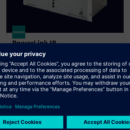
PowerLink IP
Ispunite zahteve za propusnim opsegom digitalnih
trafostanica pomoću PowerLink IP. Naše PLC rešenje
pruža visoke brzine prenosa podataka do 2 Mbps sa
robusnom arhitekturom zasnovanom na paketima.