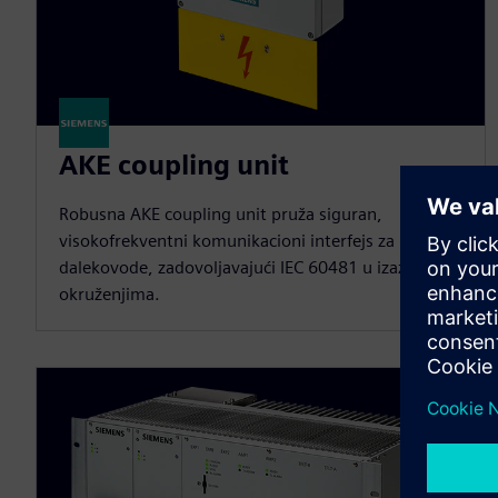
AKE coupling unit
Robusna AKE coupling unit pruža siguran,
visokofrekventni komunikacioni interfejs za HV
dalekovode, zadovoljavajući IEC 60481 u izazovnim
okruženjima.