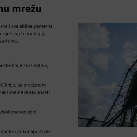
lnu mrežu
sna i skalabilna pametna
ergetskoj tehnologiji,
za kupca.
ske linije za isplativu,
C linije, sa preciznom
 maksimalne dostupnosti
 u visokonaponskim
između visokonaponskih