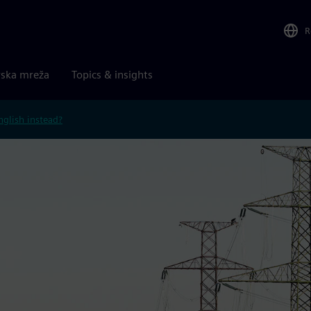
R
rska mreža
Topics & insights
nglish instead?