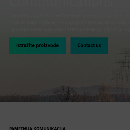
Communications
Ojačajte pouzdanost i performanse mreže pomoću naših te
kraja do kraja. Izgrađeni na dugogodišnjem iskustvu i dizajni
industrijske aplikacije, naši sistemi podržavaju otporniju, d
Istražite proizvode
Contact us
PAMETNIJA KOMUNIKACIJA