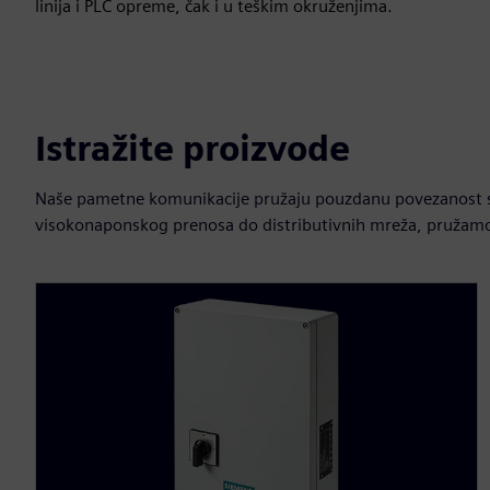
linija i PLC opreme, čak i u teškim okruženjima.
Istražite proizvode
Naše pametne komunikacije pružaju pouzdanu povezanost s
visokonaponskog prenosa do distributivnih mreža, pružamo 