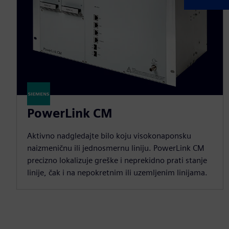
PowerLink CM
Aktivno nadgledajte bilo koju visokonaponsku
naizmeničnu ili jednosmernu liniju. PowerLink CM
precizno lokalizuje greške i neprekidno prati stanje
linije, čak i na nepokretnim ili uzemljenim linijama.