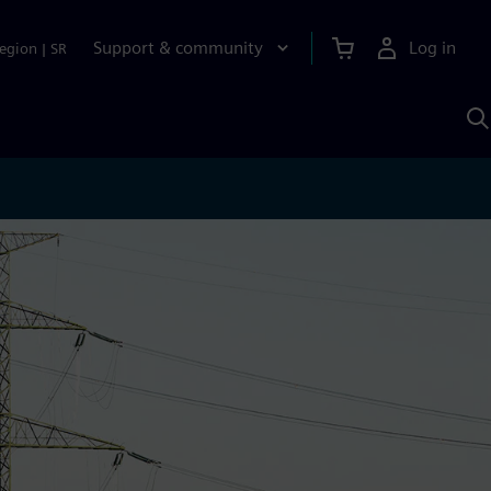
Support & community
Log in
egion
|
SR
S
w
A