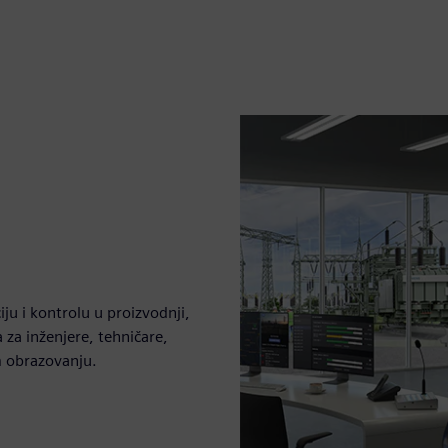
ju i kontrolu u proizvodnji,
a za inženjere, tehničare,
m obrazovanju.