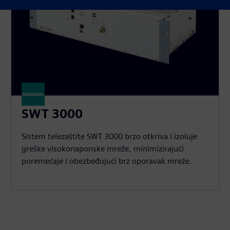
SWT 3000
Sistem telezaštite SWT 3000 brzo otkriva i izoluje
greške visokonaponske mreže, minimizirajući
poremećaje i obezbeđujući brz oporavak mreže.