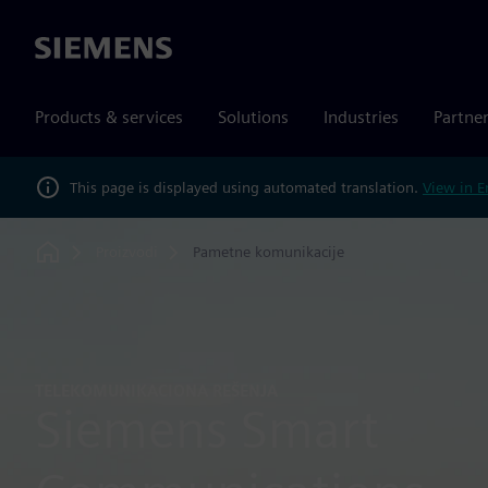
Siemens
Products & services
Solutions
Industries
Partne
This page is displayed using automated translation.
View in E
Proizvodi
Pametne komunikacije
Home
TELEKOMUNIKACIONA REŠENJA
Siemens Smart