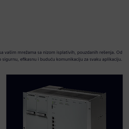
a vašim mrežama sa nizom isplativih, pouzdanih rešenja. Od
sigurnu, efikasnu i buduću komunikaciju za svaku aplikaciju.