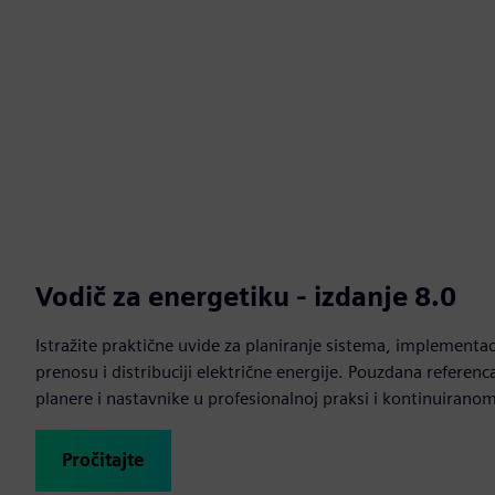
Vodič za energetiku - izdanje 8.0
Istražite praktične uvide za planiranje sistema, implementaci
prenosu i distribuciji električne energije. Pouzdana referenc
planere i nastavnike u profesionalnoj praksi i kontinuirano
Pročitajte