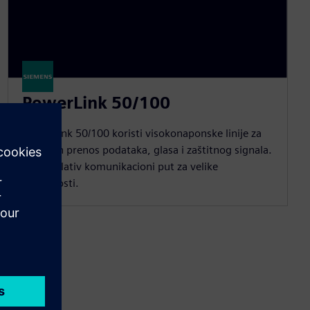
PowerLink 50/100
PowerLink 50/100 koristi visokonaponske linije za
pouzdan prenos podataka, glasa i zaštitnog signala.
To je isplativ komunikacioni put za velike
udaljenosti.