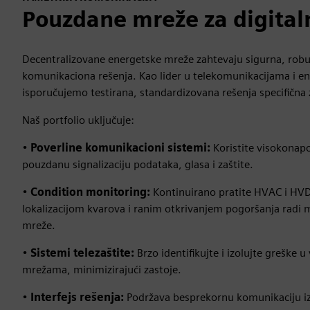
Pouzdane mreže za digita
Decentralizovane energetske mreže zahtevaju sigurna, robu
komunikaciona rešenja. Kao lider u telekomunikacijama i en
isporučujemo testirana, standardizovana rešenja specifična 
Naš portfolio uključuje:
•
Poverline komunikacioni sistemi:
Koristite visokonapon
pouzdanu signalizaciju podataka, glasa i zaštite.
•
Condition monitoring:
Kontinuirano pratite HVAC i HVD
lokalizacijom kvarova i ranim otkrivanjem pogoršanja radi
mreže.
•
Sistemi telezaštite:
Brzo identifikujte i izolujte greške
mrežama, minimizirajući zastoje.
•
Interfejs rešenja:
Podržava besprekornu komunikaciju 