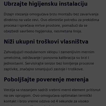
Ubrzajte higijensku instalaciju
Dizajn stezanja omogućava brzu montažu bez zavarivanja
direktno na vaše cevi. Ovo eliminiše potrebu za prekidima
procesa i sprečava mrtve prostore, pomažući da se
obezbedi savršeno higijenska, nesmetana linija.
Niži ukupni troškovi vlasništva
Zahvaljujući modularnom sklopu i zamenljivim mernim
umetcima, održavanje i ponovna kalibracija su brzi i
jednostavni. Servisirajte senzor bez lomljenja procesne
zaptivke, značajno smanjujući zastoje i troškove.
Poboljšajte poverenje merenja
Verzija sa stezanjem sadrži srebrni merni element pritisnut
na cev oprugom. Ovo omogućava optimalan termički
kontakt i brzo vreme odziva od 4 sekunde za visoko