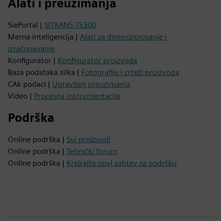
Alati i preuzimanja
SiePortal |
SITRANS TS300
Merna inteligencija |
Alati za dimenzionisanje i
izračunavanje
Konfigurator |
Konfigurator proizvoda
Baza podataka slika |
Fotografije i crteži proizvoda
CAk podaci |
Upravitelj preuzimanja
Video |
Procesna instrumentacija
Podrška
Online podrška |
Svi proizvodi
Online podrška |
Tehnički forum
Online podrška |
Kreirajte novi zahtev za podršku