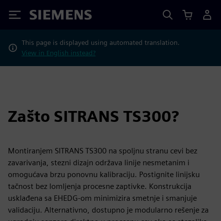
Siemens
This page is displayed using automated translation.
View in English instead?
Zašto SITRANS TS300?
Montiranjem SITRANS TS300 na spoljnu stranu cevi bez
zavarivanja, stezni dizajn održava linije nesmetanim i
omogućava brzu ponovnu kalibraciju. Postignite linijsku
tačnost bez lomljenja procesne zaptivke. Konstrukcija
usklađena sa EHEDG-om minimizira smetnje i smanjuje
validaciju. Alternativno, dostupno je modularno rešenje za