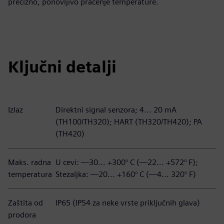
precizno, ponovljivo praćenje temperature.
Ključni detalji
Izlaz
Direktni signal senzora; 4... 20 mA
(TH100/TH320); HART (TH320/TH420); PA
(TH420)
Maks. radna
U cevi: —30... +300° C (—22... +572° F);
temperatura
Stezaljka: —20... +160° C (—4... 320° F)
Zaštita od
IP65 (IP54 za neke vrste priključnih glava)
prodora