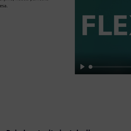
esa.
Play