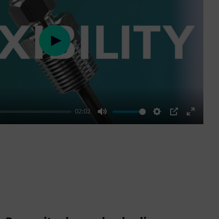
Play
02:02
Mute
Settings
PIP
Enter
fullscre