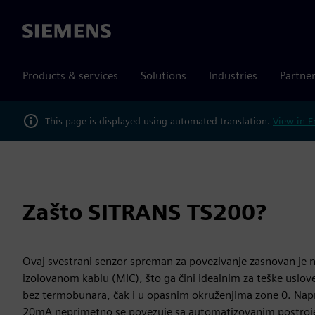
Siemens
Products & services
Solutions
Industries
Partne
This page is displayed using automated translation.
View in E
Zašto SITRANS TS200?
Ovaj svestrani senzor spreman za povezivanje zasnovan j
izolovanom kablu (MIC), što ga čini idealnim za teške uslove
bez termobunara, čak i u opasnim okruženjima zone 0. Napre
20mA neprimetno se povezuje sa automatizovanim postroj