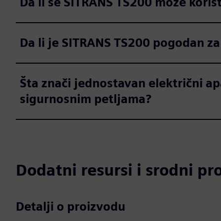
Da li se SITRANS TS200 može koris
Da li je SITRANS TS200 pogodan za 
Šta znači jednostavan električni a
sigurnosnim petljama?
Dodatni resursi i srodni pr
Detalji o proizvodu