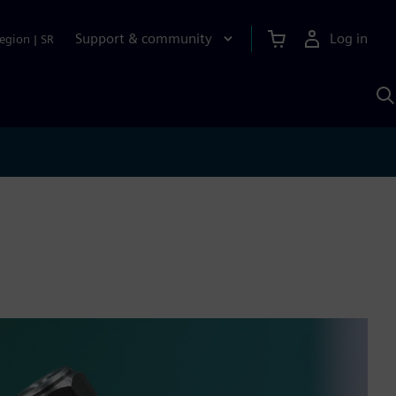
Support & community
Log in
egion
|
SR
S
w
A