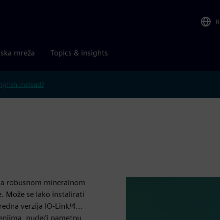
R
rska mreža
Topics & insights
nglish instead?
e na robusnom mineralnom
. Može se lako instalirati
dna verzija IO-Link/4...
enjima, nudeći pametnu