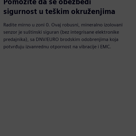
Pomozite da se obezbedi
sigurnost u teškim okruženjima
Radite mirno u zoni 0. Ovaj robusni, mineralno izolovani
senzor je suštinski siguran (bez integrisane elektronike
predajnika), sa DNV/EURO brodskim odobrenjima koja
potvrđuju izvanrednu otpornost na vibracije i EMC.