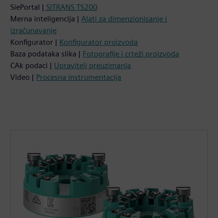
SiePortal |
SITRANS TS200
Merna inteligencija |
Alati za dimenzionisanje i
izračunavanje
Konfigurator |
Konfigurator proizvoda
Baza podataka slika |
Fotografije i crteži proizvoda
CAk podaci |
Upravitelj preuzimanja
Video |
Procesna instrumentacija