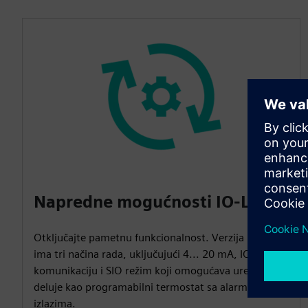
Napredne mogućnosti IO-Link
Otključajte pametnu funkcionalnost. Verzija IO-Link
ima tri načina rada, uključujući 4... 20 mA, IO-Link
komunikaciju i SIO režim koji omogućava uređaju da
deluje kao programabilni termostat sa alarmnim
izlazima.