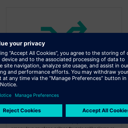
Izuzetno kompaktan i
fleksibilan dizajn
Bez napora prevaziđite ograničenja prostora. Senzor
je dostupan sa više vrsta priključaka, kao što su leteći
kablovi, utikači M12 ili LEMO spojnice, što