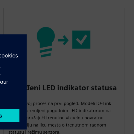
Ugrađeni LED indikator statusa
Pratite svoj proces na prvi pogled. Modeli IO-Link
dolaze opremljeni pogodnim LED indikatorom na
kućištu, pružajući trenutnu vizuelnu povratnu
informaciju na licu mesta o trenutnom radnom
statusu i režimu senzora.