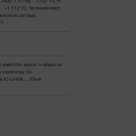
+400° C (—58... +752° F); Pt
.. +1 112° F); Termoelement:
visnosti od tipa)
F)
 električni aparat u skladu sa
 odobrenja; UL
je IO-Link/4... 20mA