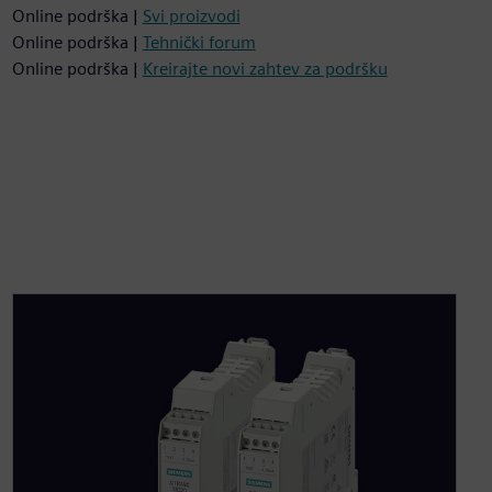
Online podrška |
Svi proizvodi
Online podrška |
Tehnički forum
Online podrška |
Kreirajte novi zahtev za podršku