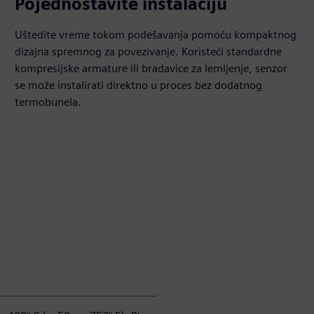
Pojednostavite instalaciju
Uštedite vreme tokom podešavanja pomoću kompaktnog
dizajna spremnog za povezivanje. Koristeći standardne
kompresijske armature ili bradavice za lemljenje, senzor
se može instalirati direktno u proces bez dodatnog
termobunela.