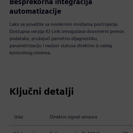
Besprekorna integracija
automatizacije
Lako se povežite sa modernim mrežama postrojenja.
Dostupna verzija IO-Link omogućava dvosmerni prenos
podataka, pružajući pametnu dijagnostiku,
parametrizaciju i nadzor statusa direktno iz vašeg
kontrolnog sistema.
Ključni detalji
Izlaz
Direktni signal senzora