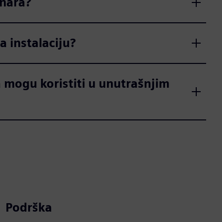
unara?
 instalaciju?
 mogu koristiti u unutrašnjim
Podrška