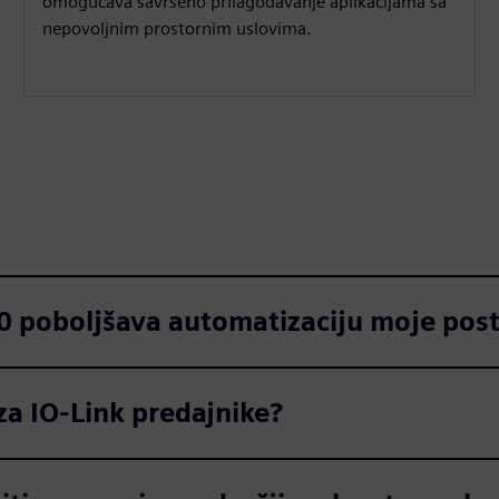
omogućava savršeno prilagođavanje aplikacijama sa
nepovoljnim prostornim uslovima.
0 poboljšava automatizaciju moje post
 za IO-Link predajnike?