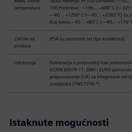
Maks. radna
Tačka merenja: Pt 100 Osnovno: —50... 
temperatura
100 Prošireno: —196... +600° C (—321.
—40... +1250° C (—40... +2282° F) (u za
Kraj kabla: - 40... +80° C (—40... +176° 
Zaštita od
IP54 (u zavisnosti od tipa konektora)
prodora
Odobrenja
Deklaracija o proizvodnji kao jednostavni
IEC/EN 60079-11; DNV i EURO pomorska
prepoznavanje (UR) za integrisane verzi
predajnika (7MC7216-*)
Istaknute mogućnosti