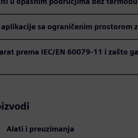
titi u opasnim područjima bez termob
aplikacije sa ograničenim prostorom za
parat prema IEC/EN 60079-11 i zašto ga
oizvodi
Alati i preuzimanja