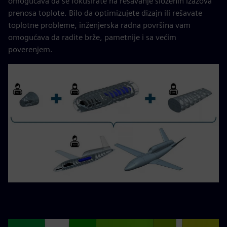
omogućava da se fokusirate na rešavanje složenih izazova
prenosa toplote. Bilo da optimizujete dizajn ili rešavate
toplotne probleme, inženjerska radna površina vam
omogućava da radite brže, pametnije i sa većim
poverenjem.