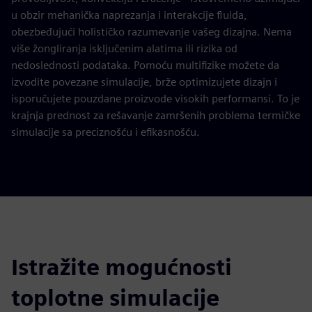
u obzir mehanička naprezanja i interakcije fluida,
obezbeđujući holističko razumevanje vašeg dizajna. Nema
više žongliranja isključenim alatima ili rizika od
nedoslednosti podataka. Pomoću multifizike možete da
izvodite povezane simulacije, brže optimizujete dizajn i
isporučujete pouzdane proizvode visokih performansi. To je
krajnja prednost za rešavanje zamršenih problema termičke
simulacije sa preciznošću i efikasnošću.
Istražite mogućnosti
toplotne simulacije