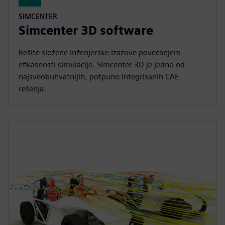
SIMCENTER
Simcenter 3D software
Rešite složene inženjerske izazove povećanjem
efikasnosti simulacije. Simcenter 3D je jedno od
najsveobuhvatnijih, potpuno integrisanih CAE
rešenja.