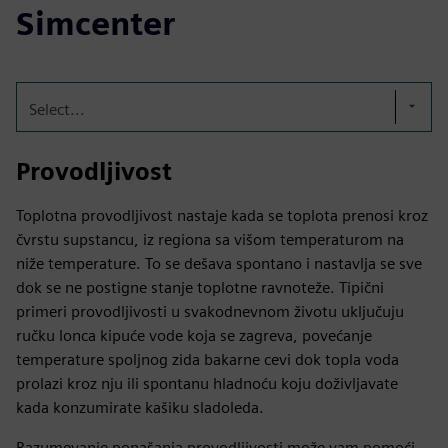
Simcenter
Select...
Provodljivost
Toplotna provodljivost nastaje kada se toplota prenosi kroz
čvrstu supstancu, iz regiona sa višom temperaturom na
niže temperature. To se dešava spontano i nastavlja se sve
dok se ne postigne stanje toplotne ravnoteže. Tipični
primeri provodljivosti u svakodnevnom životu uključuju
ručku lonca kipuće vode koja se zagreva, povećanje
temperature spoljnog zida bakarne cevi dok topla voda
prolazi kroz nju ili spontanu hladnoću koju doživljavate
kada konzumirate kašiku sladoleda.
Razumevanje ponašanja provodljivosti može vam pomoći