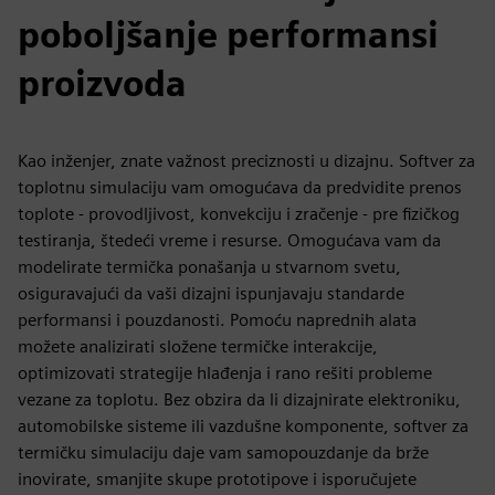
poboljšanje performansi
proizvoda
Kao inženjer, znate važnost preciznosti u dizajnu. Softver za
toplotnu simulaciju vam omogućava da predvidite prenos
toplote - provodljivost, konvekciju i zračenje - pre fizičkog
testiranja, štedeći vreme i resurse. Omogućava vam da
modelirate termička ponašanja u stvarnom svetu,
osiguravajući da vaši dizajni ispunjavaju standarde
performansi i pouzdanosti. Pomoću naprednih alata
možete analizirati složene termičke interakcije,
optimizovati strategije hlađenja i rano rešiti probleme
vezane za toplotu. Bez obzira da li dizajnirate elektroniku,
automobilske sisteme ili vazdušne komponente, softver za
termičku simulaciju daje vam samopouzdanje da brže
inovirate, smanjite skupe prototipove i isporučujete