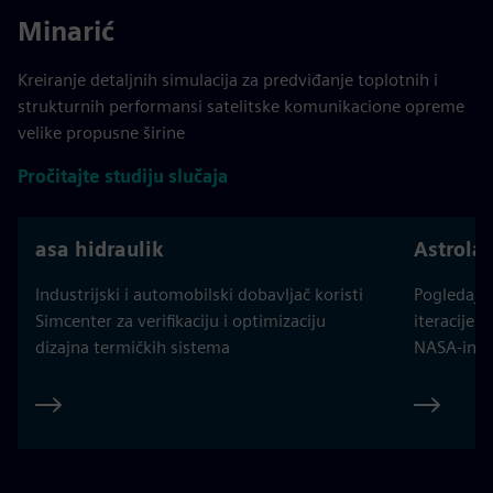
Minarić
Kreiranje detaljnih simulacija za predviđanje toplotnih i
strukturnih performansi satelitske komunikacione opreme
velike propusne širine
Pročitajte studiju slučaja
asa hidraulik
Astrola
Industrijski i automobilski dobavljač koristi
Pogledajt
Simcenter za verifikaciju i optimizaciju
iteracije 
dizajna termičkih sistema
NASA-ino 