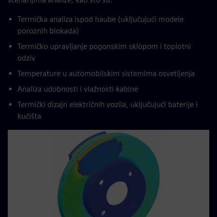
Termička analiza ispod haube (uključujući modele
poroznih blokada)
Termičko upravljanje pogonskim sklopom i toplotni
odziv
Temperature u automobilskim sistemima osvetljenja
Analiza udobnosti i vlažnosti kabine
Termički dizajn električnih vozila, uključujući baterije i
kućišta