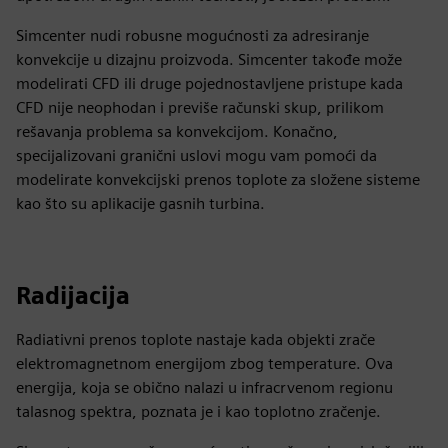
Simcenter nudi robusne mogućnosti za adresiranje
konvekcije u dizajnu proizvoda. Simcenter takođe može
modelirati CFD ili druge pojednostavljene pristupe kada
CFD nije neophodan i previše računski skup, prilikom
rešavanja problema sa konvekcijom. Konačno,
specijalizovani granični uslovi mogu vam pomoći da
modelirate konvekcijski prenos toplote za složene sisteme
kao što su aplikacije gasnih turbina.
Radijacija
Radiativni prenos toplote nastaje kada objekti zrače
elektromagnetnom energijom zbog temperature. Ova
energija, koja se obično nalazi u infracrvenom regionu
talasnog spektra, poznata je i kao toplotno zračenje.