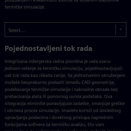
termičke simulacije.
Select...
Pojednostavljeni tok rada
Integrisana inženjerska radna površina je vaše sve-u-
jednom rešenje za termičku simulaciju, pojednostavljujući
vaš tok rada kao nikada ranije. Sa jedinstvenim okruženjem
možete besprekorno prelaziti između CAD geometrije,
podešavanja termičke simulacije i naknadne obrade bez
prebacivanja alata ili ponovnog uvoza podataka. Ova
integracija eliminiše ponavljajuće zadatke, smanjuje greške
i ubrzava proces simulacije. Imaćete koristi od doslednog
upravljanja podacima i direktnog pristupa naprednim
funkcijama softvera za termičku analizu, što vam