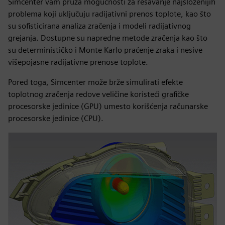
Simcenter vam pruža mogućnosti za rešavanje najsloženijih
problema koji uključuju radijativni prenos toplote, kao što
su sofisticirana analiza zračenja i modeli radijativnog
grejanja. Dostupne su napredne metode zračenja kao što
su determinističko i Monte Karlo praćenje zraka i nesive
višepojasne radijativne prenose toplote.
Pored toga, Simcenter može brže simulirati efekte
toplotnog zračenja redove veličine koristeći grafičke
procesorske jedinice (GPU) umesto korišćenja računarske
procesorske jedinice (CPU).