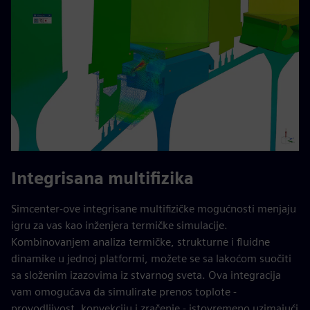
Integrisana multifizika
Simcenter-ove integrisane multifizičke mogućnosti menjaju
igru za vas kao inženjera termičke simulacije.
Kombinovanjem analiza termičke, strukturne i fluidne
dinamike u jednoj platformi, možete se sa lakoćom suočiti
sa složenim izazovima iz stvarnog sveta. Ova integracija
vam omogućava da simulirate prenos toplote -
provodljivost, konvekciju i zračenje - istovremeno uzimajući