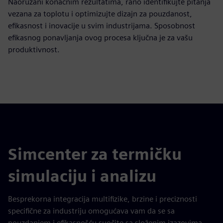
Naoružani konačnim rezultatima, rano identifikujte pitanja
vezana za toplotu i optimizujte dizajn za pouzdanost,
efikasnost i inovacije u svim industrijama. Sposobnost
efikasnog ponavljanja ovog procesa ključna je za vašu
produktivnost.
Simcenter za termičku
simulaciju i analizu
Besprekorna integracija multifizike, brzine i preciznosti
specifične za industriju omogućava vam da se sa
pouzdanjem i efikasnošću suočite sa složenim izazovima