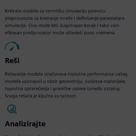
Kreirate modele za termičku simulaciju pomoću
preprocesora za kreiranje mreže i definisanje parametara
simulacije. Ovo može biti dugotrajan korak i tako vam
efikasan predprocesor može uštedeti puno vremena.
Reši
Rešavanje modela izračunava toplotne performanse vašeg
modela uzimajući u obzir geometriju, svojstva materijala,
toplotna opterećenja i granične uslove između ostalog.
Snaga rešača je ključna za tačnost.
Analizirajte