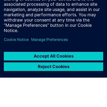
toplotne performanse u
svemirskim aplikacijama?
Da li Simcenter podržava
prilagođavanje i
automatizaciju?
Kako se Simcenter integriše sa
drugim domenima simulacije?