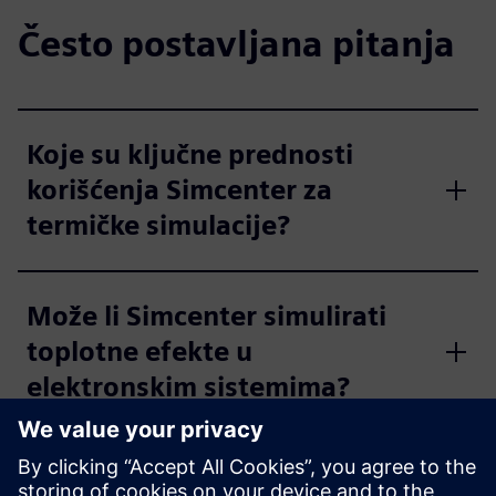
Često postavljana pitanja
Koje su ključne prednosti
korišćenja Simcenter za
termičke simulacije?
Može li Simcenter simulirati
toplotne efekte u
elektronskim sistemima?
Može li Simcenter simulirati