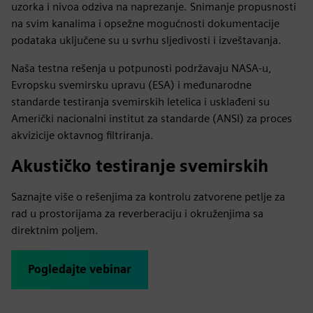
uzorka i nivoa odziva na naprezanje. Snimanje propusnosti
na svim kanalima i opsežne mogućnosti dokumentacije
podataka uključene su u svrhu sljedivosti i izveštavanja.
Naša testna rešenja u potpunosti podržavaju NASA-u,
Evropsku svemirsku upravu (ESA) i međunarodne
standarde testiranja svemirskih letelica i usklađeni su
Američki nacionalni institut za standarde (ANSI) za proces
akvizicije oktavnog filtriranja.
Akustičko testiranje svemirskih
Saznajte više o rešenjima za kontrolu zatvorene petlje za
rad u prostorijama za reverberaciju i okruženjima sa
direktnim poljem.
Pogledajte vebinar