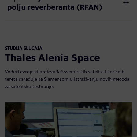
polju reverberanta (RFAN)
STUDIJA SLUČAJA
Thales Alenia Space
Vodeći evropski proizvođač svemirskih satelita i korisnih
tereta sarađuje sa Siemensom u istraživanju novih metoda
za satelitsko testiranje.