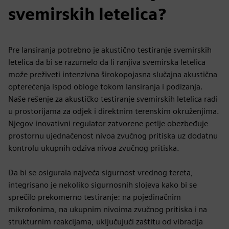
svemirskih letelica?
Pre lansiranja potrebno je akustično testiranje svemirskih
letelica da bi se razumelo da li ranjiva svemirska letelica
može preživeti intenzivna širokopojasna slučajna akustična
opterećenja ispod obloge tokom lansiranja i podizanja.
Naše rešenje za akustičko testiranje svemirskih letelica radi
u prostorijama za odjek i direktnim terenskim okruženjima.
Njegov inovativni regulator zatvorene petlje obezbeđuje
prostornu ujednačenost nivoa zvučnog pritiska uz dodatnu
kontrolu ukupnih odziva nivoa zvučnog pritiska.
Da bi se osigurala najveća sigurnost vrednog tereta,
integrisano je nekoliko sigurnosnih slojeva kako bi se
sprečilo prekomerno testiranje: na pojedinačnim
mikrofonima, na ukupnim nivoima zvučnog pritiska i na
strukturnim reakcijama, uključujući zaštitu od vibracija