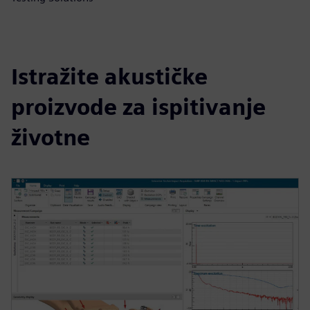
Istražite akustičke
proizvode za ispitivanje
životne