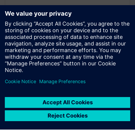
WEBINAR
Spacecraft acoustic testing
Perform safe and effective spacecraft acoustic testing
using reverberation or DFAN approaches. Learn
more.