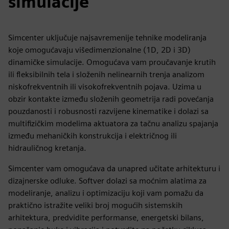
simulacije
Simcenter uključuje najsavremenije tehnike modeliranja
koje omogućavaju višedimenzionalne (1D, 2D i 3D)
dinamičke simulacije. Omogućava vam proučavanje krutih
ili fleksibilnih tela i složenih nelinearnih trenja analizom
niskofrekventnih ili visokofrekventnih pojava. Uzima u
obzir kontakte između složenih geometrija radi povećanja
pouzdanosti i robusnosti razvijene kinematike i dolazi sa
multifizičkim modelima aktuatora za tačnu analizu spajanja
između mehaničkih konstrukcija i električnog ili
hidrauličnog kretanja.
Simcenter vam omogućava da unapred učitate arhitekturu i
dizajnerske odluke. Softver dolazi sa moćnim alatima za
modeliranje, analizu i optimizaciju koji vam pomažu da
praktično istražite veliki broj mogućih sistemskih
arhitektura, predvidite performanse, energetski bilans,