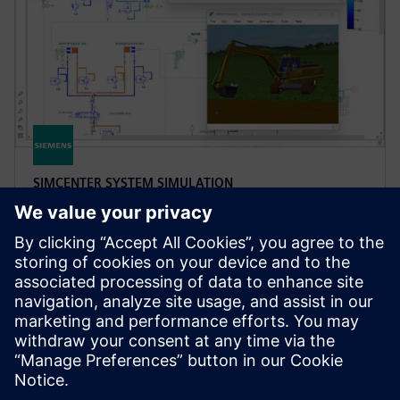
SIMCENTER SYSTEM SIMULATION
Simcenter Amesim software
Simcenter Amesim je platforma za simulaciju
mehatronskih sistema koja omogućava inženjerima
dizajna da praktično procene i optimizuju
performanse sistema.