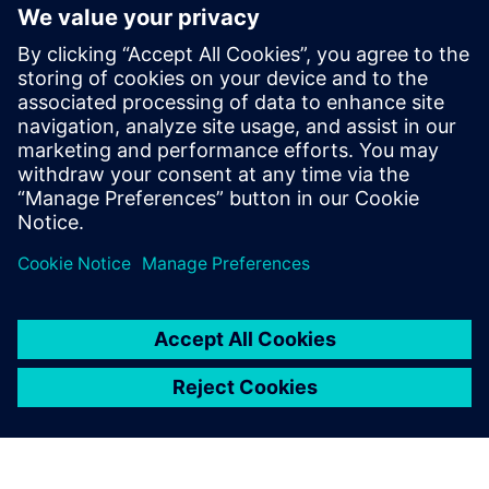
XPEDITION
Xpedition Enterprise
Enterprise PCB projektovanje i analiza za globalne
timove koji upravljaju kompleksnim,
multidomenskim dizajnima.