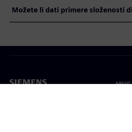
Možete li dati primere složenosti d
ABOUT 
About u
Leaders
News & 