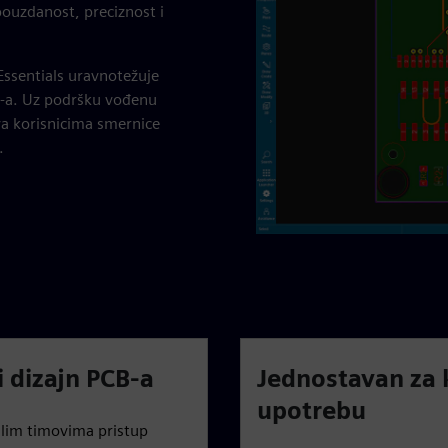
pouzdanost, preciznost i
Essentials uravnotežuje
B-a. Uz podršku vođenu
va korisnicima smernice
.
i dizajn PCB-a
Jednostavan za 
upotrebu
alim timovima pristup