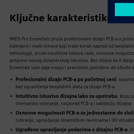
Ključne karakteristike PAD
PADS Pro Essentials pruža profesionalni dizajn PCB-a u p
inženjere i male timove koji traže korak napred od besplatni
tehnologiji, pruža intuitivne tokove rada, osnovne mogućno
potpuno novog dizajnerskog iskustva. Bez obzira da li dizaj
Essentials vam daje snagu i preciznost potrebnu da oživite s
Profesionalni dizajn PCB-a po početnoj ceni
. Iskori
bez ograničenja besplatnih alata za dizajn PCB-a
Intuitivno iskustvo dizajna lako za upotrebu
. Brzo 
shematsko snimanje, raspored PCB-a i validaciju dizajna
Osnovne mogućnosti PCB-a za jednostavne do slož
rutiranje, upravljanje dinamičkim ravninama i 3D vizualiz
Ugrađeno upravljanje podacima o dizajnu PCB-a
. O