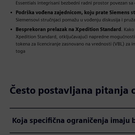
Essentials integrisani bezbedni radni prostor povezan s
Podrška vođena zajednicom, koju prate Siemens st
Siemensovi stručnjaci pomažu u vođenju diskusija i pruž
Besprekoran prelazak na Xpedition Standard
. Kako
Xpedition Standard, otključavajući napredne mogućnosti 
tokena za licenciranje zasnovano na vrednosti (VBL) za int
toga
Često postavljana pitanja 
Koja specifična ograničenja imaju b