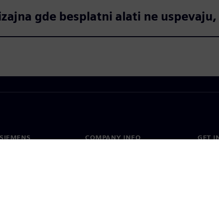
izajna gde besplatni alati ne uspevaju,
SIEMENS
COMPANY INFO
GET I
s
Company
Conta
hip
Investor relations
Worldw
press
Strategy