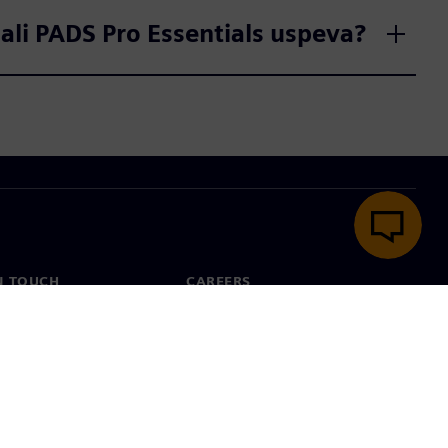
 ali PADS Pro Essentials uspeva?
N TOUCH
CAREERS
ct
Jobs & careers
ide offices
Open roles