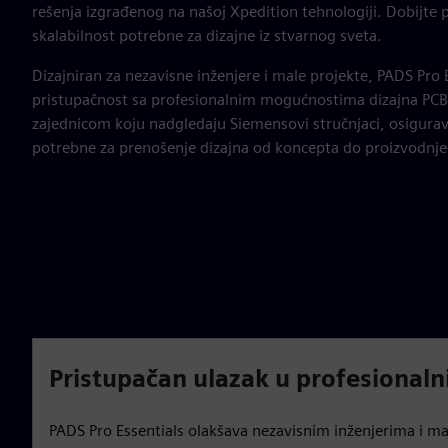
rešenja izgrađenog na našoj Xpedition tehnologiji. Dobijte 
skalabilnost potrebne za dizajne iz stvarnog sveta.
Dizajniran za nezavisne inženjere i male projekte, PADS Pro 
pristupačnost sa profesionalnim mogućnostima dizajna PC
zajednicom koju nadgledaju Siemensovi stručnjaci, osigura
potrebne za prenošenje dizajna od koncepta do proizvodnje
Pristupačan ulazak u profesionaln
PADS Pro Essentials olakšava nezavisnim inženjerima i m