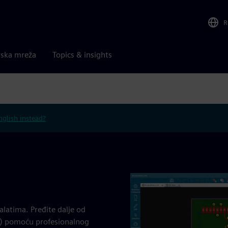
R
rska mreža
Topics & insights
nglish instead?
alatima. Pređite dalje od
CB) pomoću profesionalnog