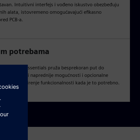
tavan. Intuitivni interfejs i vođeno iskustvo obezbeđuju
nih alata, istovremeno omogućavajući efikasno
ored PCB-a.
im potrebama
te, PADS Pro Essentials pruža besprekoran put do
d-a, koji nudi naprednije mogućnosti i opcionalne
ima za proširenje funkcionalnosti kada je to potrebno.