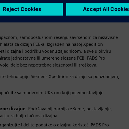
S Pro Essentials
ristupačnom, samoposlužnom rešenju savršenom za nezavisne
h alata za dizajn PCB-a. Izgrađen na našoj Xpedition
sti dizajna i podršku vođenu zajednicom, a sve u okviru
nirate jednostavne ili umereno složene PCB, PADS Pro
voje ideje bez nepotrebne složenosti ili troškova.
stite tehnologiju Siemens Xpedition za dizajn sa pouzdanjem,
započnite sa modernim UKS-om koji pojednostavljuje
ene dizajne
. Podržava hijerarhijske šeme, postavljanje,
aciju za bolju tačnost dizajna
rganizujte i delite podatke o dizajnu koristeći PADS Pro