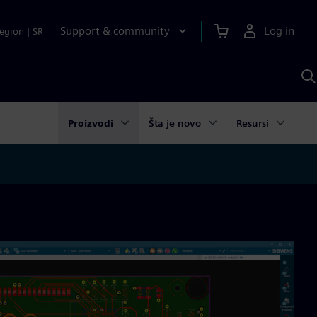
Support & community
Log in
egion
|
SR
S
w
A
Proizvodi
Šta je novo
Resursi