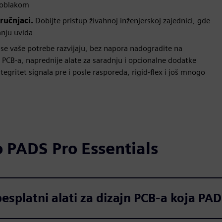
a oblakom
ručnjaci.
Dobijte pristup živahnoj inženjerskoj zajednici, gde
anju uvida
 se vaše potrebe razvijaju, bez napora nadogradite na
PCB-a, naprednije alate za saradnju i opcionalne dodatke
egritet signala pre i posle rasporeda, rigid-flex i još mnogo
o PADS Pro Essentials
esplatni alati za dizajn PCB-a koja PAD