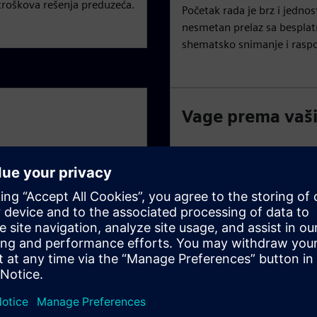
troškova rešenja preduzeća.
Početak rada je brz i jednos
nesmetan prelaz sa besplat
shematsko snimanje i rasp
Vage prema vaš
e inženjeri mogu da
Kako složenost dizajna ras
beđujući kontinuirano
Xpedition Standard Standar
dodatke zasnovane na žeton