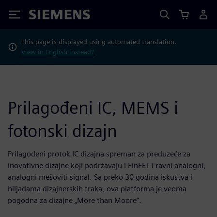
Siemens
This page is displayed using automated translation.
View in English instead?
Prilagođeni IC, MEMS i
fotonski dizajn
Prilagođeni protok IC dizajna spreman za preduzeće za
inovativne dizajne koji podržavaju i FinFET i ravni analogni,
analogni mešoviti signal. Sa preko 30 godina iskustva i
hiljadama dizajnerskih traka, ova platforma je veoma
pogodna za dizajne „More than Moore“.