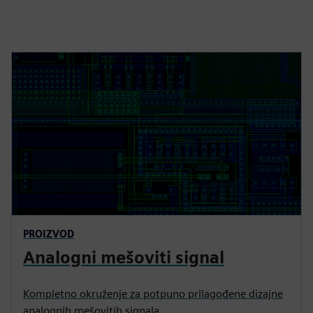
PROIZVOD
Analogni mešoviti signal
Kompletno okruženje za potpuno prilagođene dizajne
analognih mešovitih signala