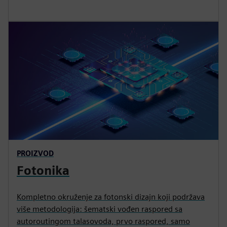
PROIZVOD
Fotonika
Kompletno okruženje za fotonski dizajn koji podržava
više metodologija: šematski vođen raspored sa
autoroutingom talasovoda, prvo raspored, samo