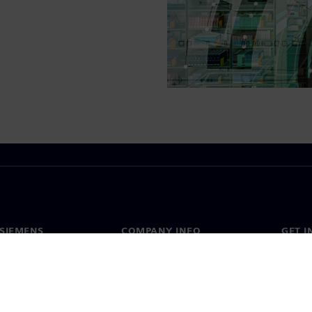
SIEMENS
COMPANY INFO
GET I
s
Company
Conta
hip
Investor relations
Worldw