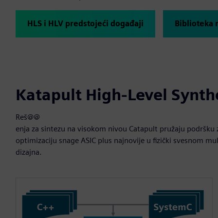
HLS i HLV predstojeći događaji
Biblioteka 
Katapult High-Level Synthe
Reš@@
enja za sintezu na visokom nivou Catapult pružaju podršku z
optimizaciju snage ASIC plus najnovije u fizički svesnom mu
dizajna.