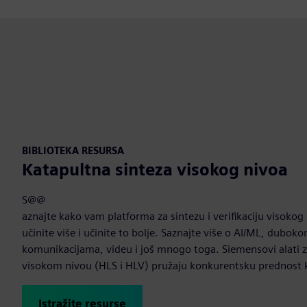
BIBLIOTEKA RESURSA
Katapultna sinteza visokog nivoa
S@@
aznajte kako vam platforma za sintezu i verifikaciju visok
učinite više i učinite to bolje. Saznajte više o AI/ML, dubo
komunikacijama, videu i još mnogo toga. Siemensovi alati za 
visokom nivou (HLS i HLV) pružaju konkurentsku prednost 
Istražite resurse