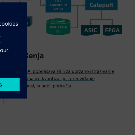
AI rešenja
Catapult AI poboljšava HLS za ubrzano istraživanje
dizajna, analizu kvantizacije i predviđanje
performansi, snage i područja.