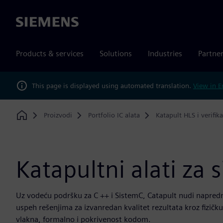
Siemens
Products & services
Solutions
Industries
Partne
This page is displayed using automated translation.
View in E
Proizvodi
Portfolio IC alata
Katapult HLS i verifika
Home
Katapultni alati za 
Uz vodeću podršku za C ++ i SistemC, Catapult nudi napredn
uspeh rešenjima za izvanredan kvalitet rezultata kroz fizičk
vlakna, formalno i pokrivenost kodom.