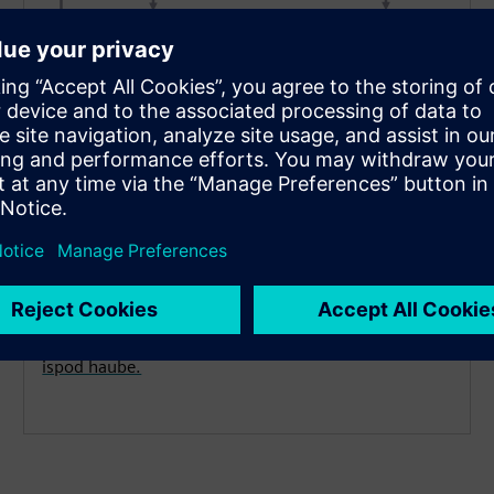
Rešenja male snage
Kada je u pitanju istraživanje svemira u ranom
dizajnu, procena snage i optimizacija za ASIC RTL
male snage, Catapult generiše visoko efikasan RTL
koji je optimizovan sa našim PowerPro tehnologija
ispod haube.