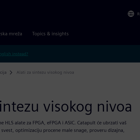
R
rska mreža
Topics & insights
nglish instead?
cija
Alati za sintezu visokog nivoa
sintezu visokog nivoa
e HLS alate za FPGA, eFPGA i ASIC. Catapult će ubrzati vaš
u svest, optimizaciju procene male snage, proveru dizajna,