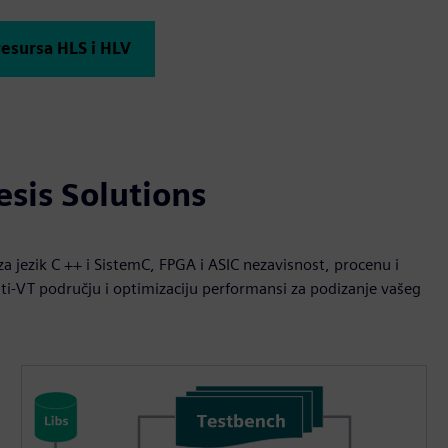
resursa HLS i HLV
sis Solutions
a jezik C ++ i SistemC, FPGA i ASIC nezavisnost, procenu i
lti-VT području i optimizaciju performansi za podizanje vašeg