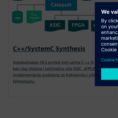
C++/SystemC Synthesis
Sveobuhvatan HLS protok koji uzima C ++ ili SistemC
kao ulaz dizajna i optimalno cilja ASIC, eFPGA ili FPGA
implementacije podešene za frekvenciju i ciljnu
tehnologiju.