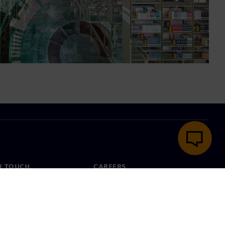
N TOUCH
CAREERS
ct
Jobs & careers
ide offices
Open roles