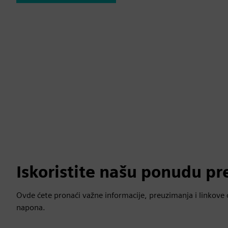
Iskoristite našu ponudu pr
Ovde ćete pronaći važne informacije, preuzimanja i linkove o
napona.