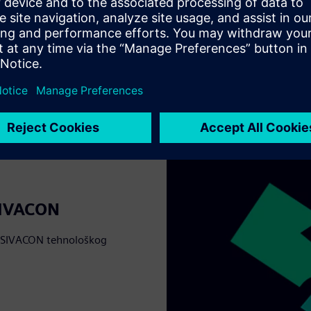
SIVACON
 i SIVACON tehnološkog