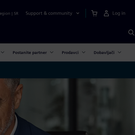
Support & community
Log in
egion
|
SR
S
w
A
Postanite partner
Prodavci
Dobavljači