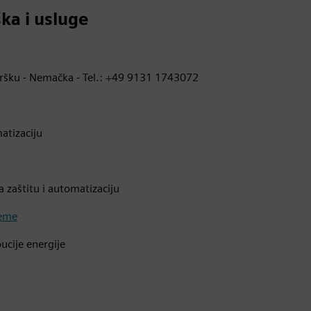
ka i usluge
dršku - Nemačka - Tel.: +49 9131 1743072
atizaciju
 zaštitu i automatizaciju
teme
ucije energije