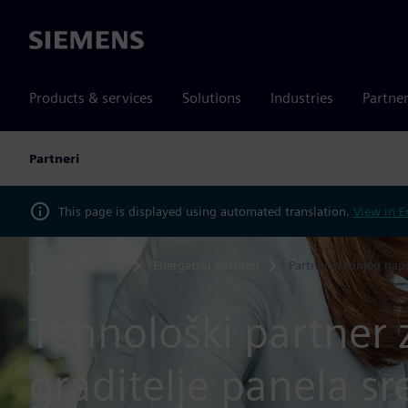
Siemens
Products & services
Solutions
Industries
Partne
Partneri
This page is displayed using automated translation.
View in E
Partneri
Energetski partneri
Partner srednjeg na
Home
Tehnološki partner 
graditelje panela s