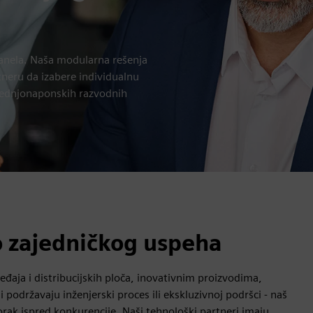
panela. Naša modularna rešenja
tneru da izabere individualnu
rednjonaponskih razvodnih
o zajedničkog uspeha
ređaja i distribucijskih ploča, inovativnim proizvodima,
 podržavaju inženjerski proces ili ekskluzivnoj podršci - naš
rak ispred konkurencije. Naši tehnološki partneri imaju