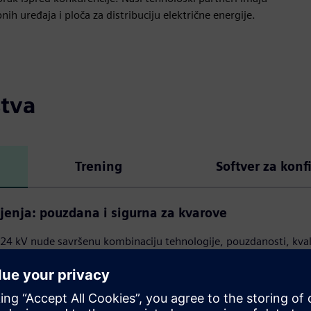
ih uređaja i ploča za distribuciju električne energije.
stva
Trening
Softver za konf
enja: pouzdana i sigurna za kvarove
 kV nude savršenu kombinaciju tehnologije, pouzdanosti, kvali
irani su za unutrašnju ugradnju u skladu sa IEC 62271-200.
RIME tehnološkog partnera