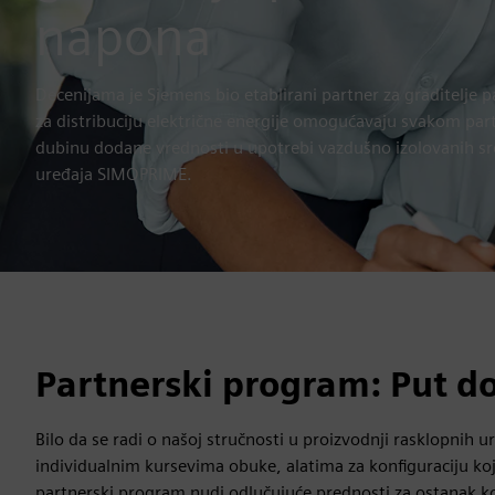
napona
Decenijama je Siemens bio etablirani partner za graditelje 
za distribuciju električne energije omogućavaju svakom par
dubinu dodane vrednosti u upotrebi vazdušno izolovanih s
uređaja SIMOPRIME.
Partnerski program: Put d
Bilo da se radi o našoj stručnosti u proizvodnji rasklopnih u
individualnim kursevima obuke, alatima za konfiguraciju koji
partnerski program nudi odlučujuće prednosti za ostanak ko