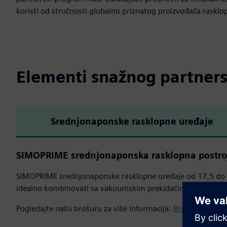
koristi od stručnosti globalno priznatog proizvođača rasklopn
Elementi snažnog partner
Srednjonaponske rasklopne uređaje
SIMOPRIME srednjonaponska rasklopna postroj
SIMOPRIME srednjonaponske rasklopne uređaje od 17,5 do 24
idealno kombinovati sa vakuumskim prekidačima SION i test
Pogledajte našu brošuru za više informacija:
Brošura SIMOP