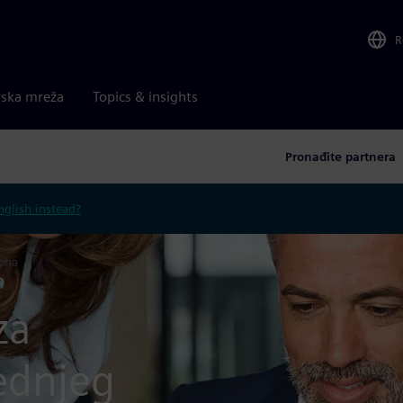
R
rska mreža
Topics & insights
Pronađite partnera
nglish instead?
pona
za
rednjeg