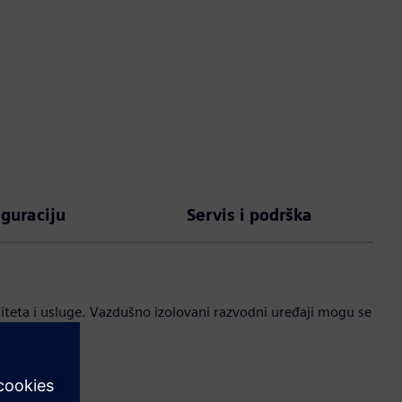
iguraciju
Servis i podrška
teta i usluge. Vazdušno izolovani razvodni uređaji mogu se