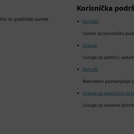
Korisnička podrš
hu za graditelje panela
Kontakt
.
Centar za korisničku po
Usluge
Usluge za zaštitu i autom
Retrofit
Naknadno postavljanje za
Usluge za električne sis
Usluge za sisteme distrib