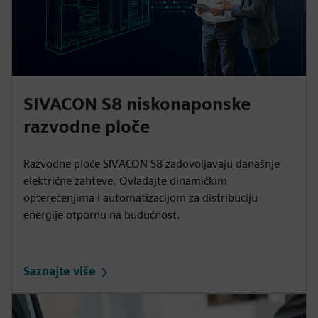
SIVACON S8 niskonaponske
razvodne ploče
Razvodne ploče SIVACON S8 zadovoljavaju današnje
električne zahteve. Ovladajte dinamičkim
opterećenjima i automatizacijom za distribuciju
energije otpornu na budućnost.
Saznajte više