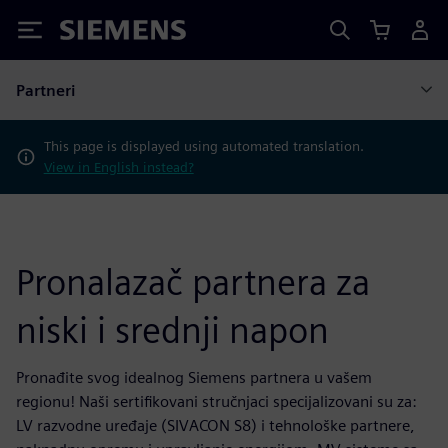
Siemens
Partneri
This page is displayed using automated translation.
View in English instead?
Pronalazač partnera za
niski i srednji napon
Pronađite svog idealnog Siemens partnera u vašem
regionu! Naši sertifikovani stručnjaci specijalizovani su za:
LV razvodne uređaje (SIVACON S8) i tehnološke partnere,