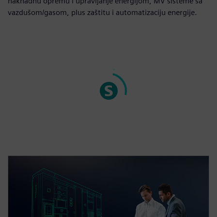
naknadnu opremu i upravljanje energijom, MV sisteme sa
vazdušom/gasom, plus zaštitu i automatizaciju energije.