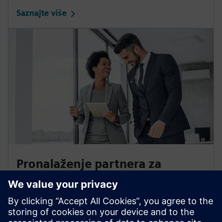
Saznajte više
Pronalaženje partnera za
automatizaciju
Otkrijte prave partnere industrije digitalne
automatizacije za svoje ciljeve.