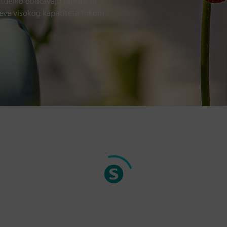
irtuelno obučavaju robote za
teve visokog kapaciteta tokom