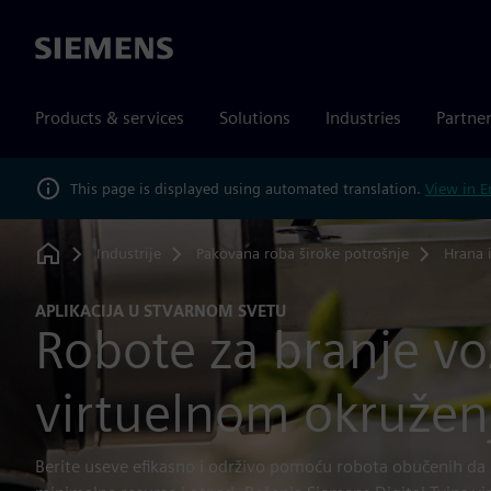
Siemens
Products & services
Solutions
Industries
Partne
This page is displayed using automated translation.
View in E
Industrije
Pakovana roba široke potrošnje
Hrana i
Home
APLIKACIJA U STVARNOM SVETU
Robote za branje v
virtuelnom okružen
Berite useve efikasno i održivo pomoću robota obučenih da