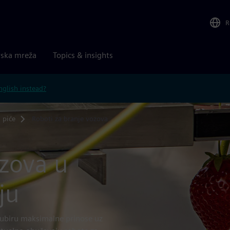
R
rska mreža
Topics & insights
nglish instead?
 piće
Roboti za branje vozova
ozova u
ju
 ubiru maksimalne prinose uz