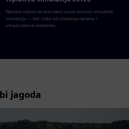
Naučite robote da brzo beru useve pomoću virtuelnih
simulacija — bez rizika od oštećenja opreme i
infrastrukture staklenika.
bi jagoda