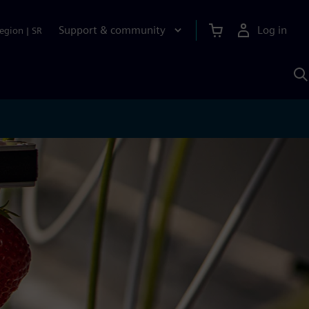
Support & community
Log in
egion
|
SR
S
w
A