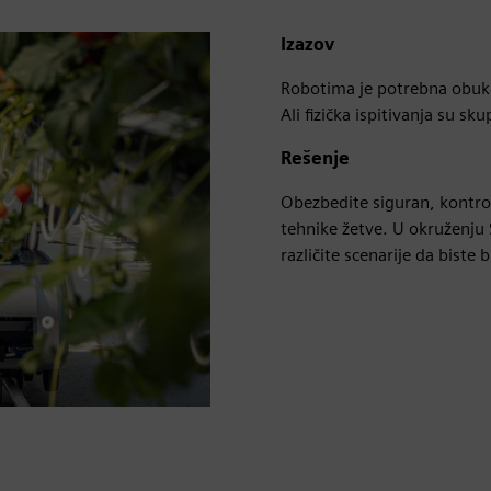
Izazov
Robotima je potrebna obuka
Ali fizička ispitivanja su sk
Rešenje
Obezbedite siguran, kontrol
tehnike žetve. U okruženju 
različite scenarije da biste