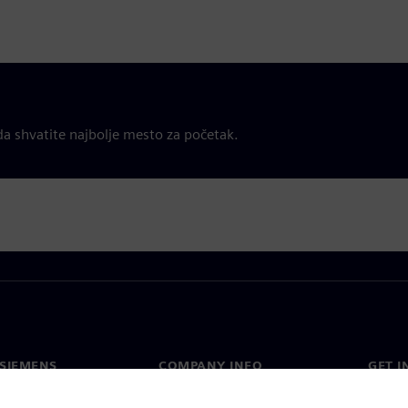
a shvatite najbolje mesto za početak.
SIEMENS
COMPANY INFO
GET I
s
Company
Conta