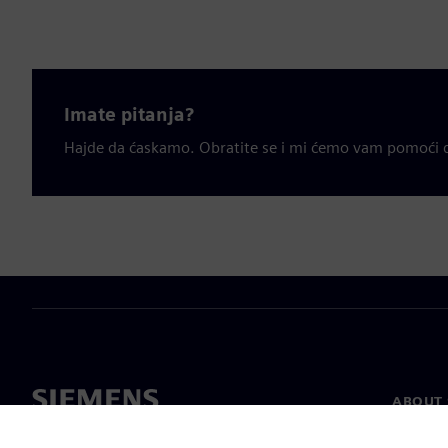
Imate pitanja?
Hajde da ćaskamo. Obratite se i mi ćemo vam pomoći d
ABOUT 
About u