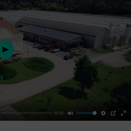
Play
02:55
Mute
Settings
PIP
Ent
ful