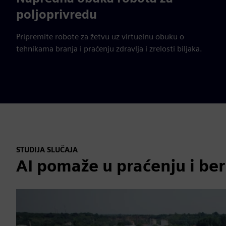
poljoprivredu
Pripremite robote za žetvu uz virtuelnu obuku o
tehnikama branja i praćenju zdravlja i zrelosti biljaka.
STUDIJA SLUČAJA
AI pomaže u praćenju i ber