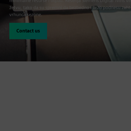
minimalne resurse i otpad. Rešenja Siemens Digital Tvins v
žetvu, tako da su spremni da bezbedno i brzo podnesu zah
vrhunca sezone.
Contact us