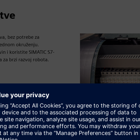
etve
a, bez potrebe za
rednom okruženju.
in i koristite SIMATIC S7-
 za brzi razvoj robota.