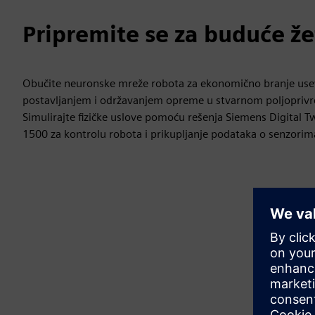
Pripremite se za buduće ž
Obučite neuronske mreže robota za ekonomično branje usev
postavljanjem i održavanjem opreme u stvarnom poljopriv
Simulirajte fizičke uslove pomoću rešenja Siemens Digital Tw
1500 za kontrolu robota i prikupljanje podataka o senzorima