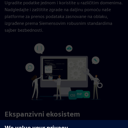
Ugradite podatke jednom i koristite u različitim domenima.
Nadgledajte i zaštitite zgrade na daljinu pomoću naše
platforme za prenos podataka zasnovane na oblaku,
izgrađene prema Siemensovim robusnim standardima
sajber bezbednosti.
Ekspanzivni ekosistem
Povežite se sa Siemens Xceleratorom, našim partnerom