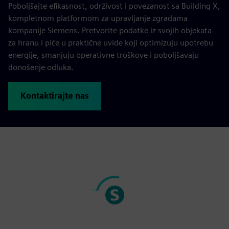
Poboljšajte efikasnost, održivost i povezanost sa Building X,
kompletnom platformom za upravljanje zgradama
kompanije Siemens. Pretvorite podatke iz svojih objekata
za hranu i piće u praktične uvide koji optimizuju upotrebu
energije, smanjuju operativne troškove i poboljšavaju
donošenje odluka.
Kontaktirajte nas