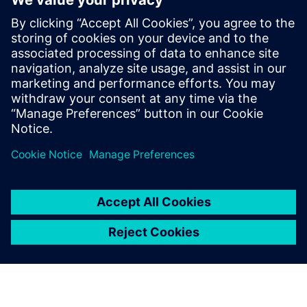
ekosistema koji razvija i prodaje Building X aplikacije. Ili
pristupite kompletnoj kolekciji API-ja za razvoj aplikacija ili
integraciju vaših sistema.