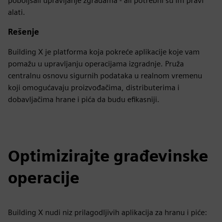
poboljšali upravljanje zgradama - ali potrebni su im pravi
alati.
Rešenje
Building X je platforma koja pokreće aplikacije koje vam
pomažu u upravljanju operacijama izgradnje. Pruža
centralnu osnovu sigurnih podataka u realnom vremenu
koji omogućavaju proizvođačima, distributerima i
dobavljačima hrane i pića da budu efikasniji.
Optimizirajte građevinske
operacije
Building X nudi niz prilagodljivih aplikacija za hranu i piće: