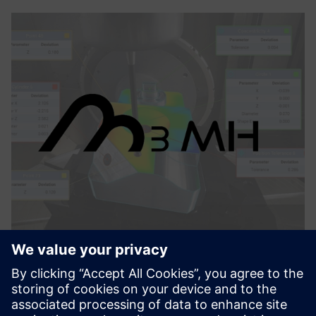
M3MH
M3MH ima tri ključne funkcije za maksimiziranje
performansi obradnih centara: verifikacija mašine,