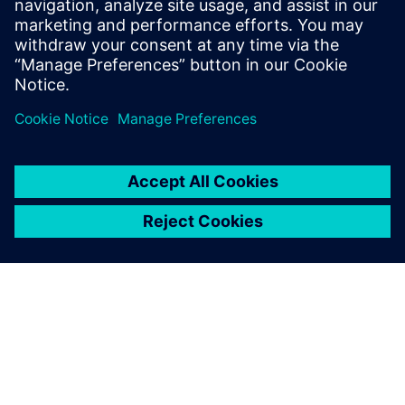
postavljanje delova i iterativna poravnanja i merenje u
procesu.
Saznajte više