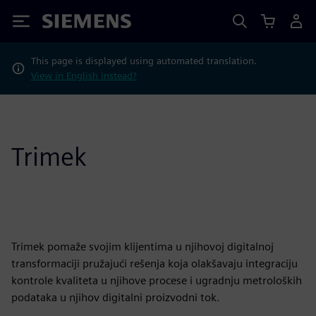
Siemens
This page is displayed using automated translation.
View in English instead?
Trimek
Trimek pomaže svojim klijentima u njihovoj digitalnoj
transformaciji pružajući rešenja koja olakšavaju integraciju
kontrole kvaliteta u njihove procese i ugradnju metroloških
podataka u njihov digitalni proizvodni tok.