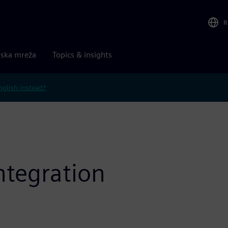
R
rska mreža
Topics & insights
nglish instead?
ntegration