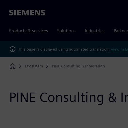
Siemens
Products & services
Solutions
Industries
Partne
This page is displayed using automated translation.
View in E
Ekosistem
PINE Consulting & Integration
Home
PINE Consulting & I