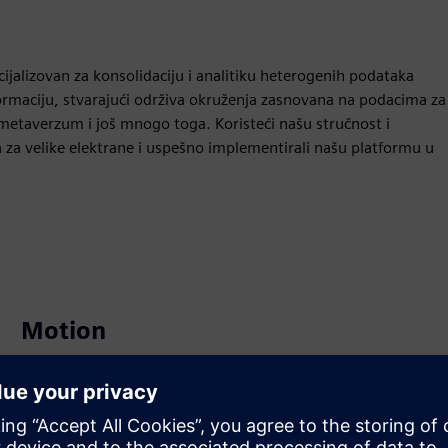
ijalizovan za konsolidaciju i analitiku heterogenih podataka
ormaciju, stvarajući održiva okruženja zasnovana na podacima za
, metaverzum i još mnogo toga. Koristeći našu stručnost i
 za velike elektrane i uspešno implementirali našu platformu u
Motion
Service
Provides a service for a Siemens Xcelerator
product/solution that helps the customer to implement,
integrate, operate or maintain it