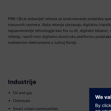
PINE C&I je dobavljač rešenja za izračunavanje podataka spec
masovnih razmera. Naša rešenja ubrzavaju digitalnu transf
najsavremenije tehnologije kao što su AI, digitalni blizanci
rešenja, razvili smo digitalnu dvostruku platformu podataka
nuklearnim elektranama u Južnoj Koreji.
Industrije
Oil and gas
Chemicals
Smart urban communities