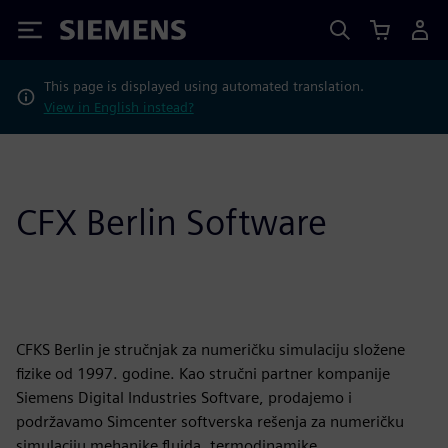
Siemens
This page is displayed using automated translation.
View in English instead?
CFX Berlin Software
CFKS Berlin je stručnjak za numeričku simulaciju složene
fizike od 1997. godine. Kao stručni partner kompanije
Siemens Digital Industries Softvare, prodajemo i
podržavamo Simcenter softverska rešenja za numeričku
simulaciju mehanike fluida, termodinamike,