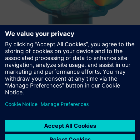
TwinMesh™ | Reliable CFD
simulation for rotary PD machines
TwinMesh™ i Simcenter STAR-CCM+omogućavaju efikasnu
CFD simulaciju rotacionih PD mašina kao što su pomicanje,
vijčane, lopatice, zupčanike i vakuumske pumpe.
Saznajte više