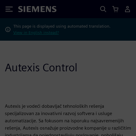
Siemens
This page is displayed using automated translation.
View in English instead?
Autexis Control
Autexis je vodeći dobavljač tehnoloških rešenja
specijalizovan za inovativni razvoj softvera i usluge
automatizacije. Sa fokusom na isporuku najsavremenijih
rešenja, Autexis osnažuje proizvodne kompanije u različitim
industrijama da pojednostavljuju poslovanje, poboljšaju