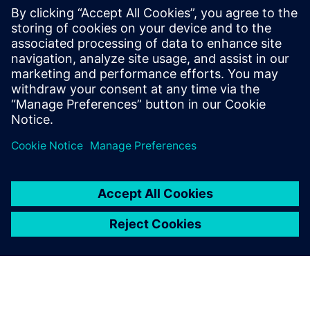
Znanje umesto da nagađate: Pomoću našeg rešenja
zasnovanog na oblaku možete transformisati svoje podatke
iz različitih procesa, mašina, senzora i druge opreme
prodavnice u opipljive uvide.
Saznajte više