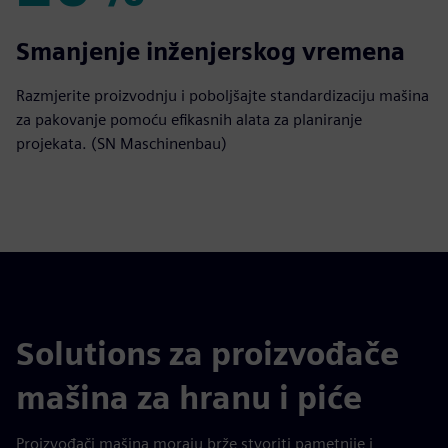
20%
Smanjenje inženjerskog vremena
Razmjerite proizvodnju i poboljšajte standardizaciju mašina
za pakovanje pomoću efikasnih alata za planiranje
projekata. (SN Maschinenbau)
Solutions za proizvođače
mašina za hranu i piće
Proizvođači mašina moraju brže stvoriti pametnije i