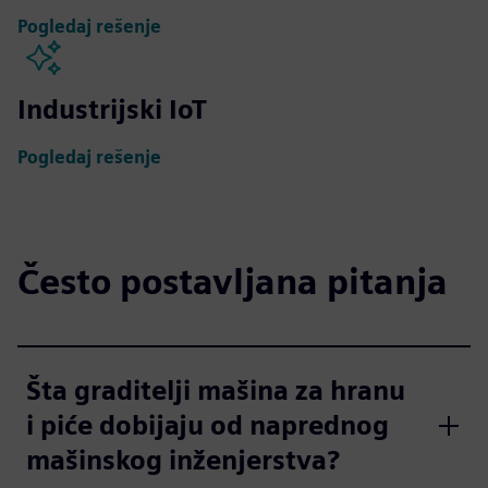
Pogledaj rešenje
Industrijski IoT
Pogledaj rešenje
Često postavljana pitanja
Šta graditelji mašina za hranu
i piće dobijaju od naprednog
mašinskog inženjerstva?