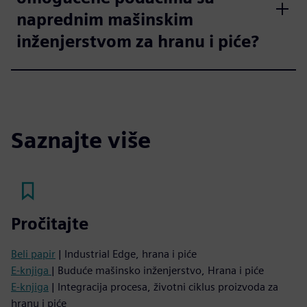
naprednim mašinskim
inženjerstvom za hranu i piće?
Saznajte više
Pročitajte
Beli papir
| Industrial Edge, hrana i piće
E-knjiga
| Buduće mašinsko inženjerstvo, Hrana i piće
E-knjiga
| Integracija procesa, životni ciklus proizvoda za
hranu i piće