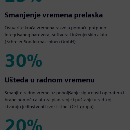
25%
Smanjenje vremena prelaska
Ostvarite kraća vremena razvoja pomoću potpuno
integrisanog hardvera, softvera i inženjerskih alata.
(Schreier Sondermaschinen GmbH)
30%
30%
Ušteda u radnom vremenu
Smanjite radno vreme uz poboljšanje sigurnosti operatera i
hrane pomoću alata za planiranje i puštanje u rad koji
stvaraju jedinstveni izvor istine. (CFT grupa)
20%