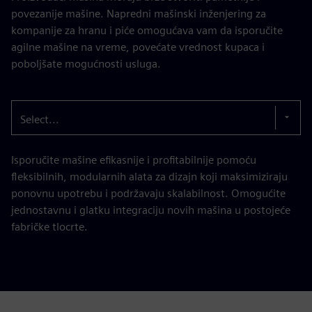
povezanije mašine. Napredni mašinski inženjering za
kompanije za hranu i piće omogućava vam da isporučite
agilne mašine na vreme, povećate vrednost kupaca i
poboljšate mogućnosti usluga.
Select...
Isporučite mašine efikasnije i profitabilnije pomoću
fleksibilnih, modularnih alata za dizajn koji maksimiziraju
ponovnu upotrebu i podržavaju skalabilnost. Omogućite
jednostavnu i glatku integraciju novih mašina u postojeće
fabričke tlocrte.