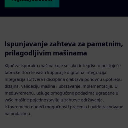
Ispunjavanje zahteva za pametnim,
prilagodljivim mašinama
Ključ za isporuku mašina koje se lako integrišu u postojeće
fabričke tlocrte vaših kupaca je digitalna integracija.
Integracija softvera i disciplina olakšava ponovnu upotrebu
dizajna, validaciju mašina i ubrzavanje implementacije. U
međuvremenu, usluge omogućene podacima ugrađene u
vaše mašine pojednostavljuju zahteve održavanja,
istovremeno nudeći mogućnosti praćenja i uvide zasnovane
na podacima.