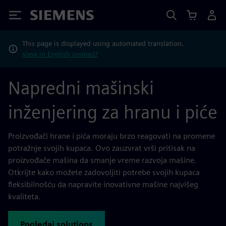
Siemens
This page is displayed using automated translation.
View in English instead?
Napredni mašinski
inženjering za hranu i piće
Proizvođači hrane i pića moraju brzo reagovati na promene
potražnje svojih kupaca. Ovo zauzvrat vrši pritisak na
proizvođače mašina da smanje vreme razvoja mašine.
Otkrijte kako možete zadovoljiti potrebe svojih kupaca
fleksibilnošću da napravite inovativne mašine najvišeg
kvaliteta.
Pogledaj solutions