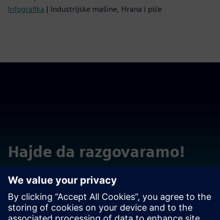
Infografika
| Industrijske mašine, Hrana i piće
Hajde da razgovaramo!
Obratite se pitanjima ili komentarima. Ovde smo da
pomognemo!
Contact Sales