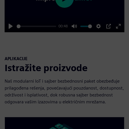
Play
00:48
Play
Mute
Settings
PIP
Enter
fulls
APLIKACIJE
Istražite proizvode
Naš modularni IoT i sajber bezbednosni paket obezbeđuje
prilagođena rešenja, povećavajući pouzdanost, dostupnost,
održivost i isplativost, dok robusna sajber bezbednost
odgovara vašim izazovima u električnim mrežama.