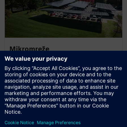
Mikromreže
Ostanite nezavisni od javne mreže i ostvarite prihod
vraćanjem viška energije.