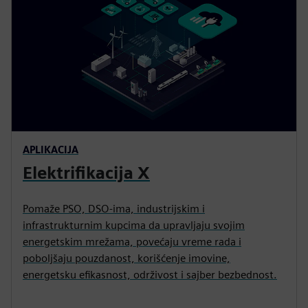
APLIKACIJA
Elektrifikacija X
Pomaže PSO, DSO-ima, industrijskim i
infrastrukturnim kupcima da upravljaju svojim
energetskim mrežama, povećaju vreme rada i
poboljšaju pouzdanost, korišćenje imovine,
energetsku efikasnost, održivost i sajber bezbednost.