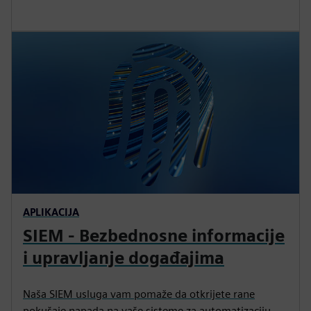
APLIKACIJA
SIEM - Bezbednosne informacije
i upravljanje događajima
Naša SIEM usluga vam pomaže da otkrijete rane
pokušaje napada na vaše sisteme za automatizaciju