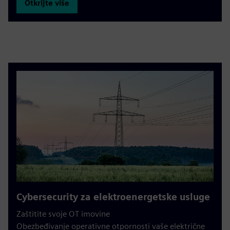
Otkrijte više
Cybersecurity za elektroenergetske usluge
Zaštitite svoje OT imovine
Obezbeđivanje operativne otpornosti vaše električne