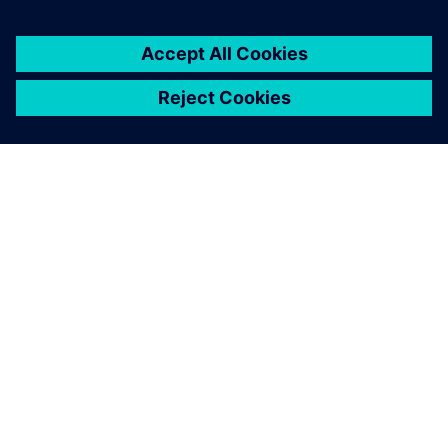
Sustainability za elektrifikaciju i
automatizaciju
Saznajte kako vam Siemens može pomoći da ostvarite
pozitivan uticaj na životnu sredinu kroz konkretne
mere za smanjenje emisija gasova staklene bašte 1, 2
ili 3.