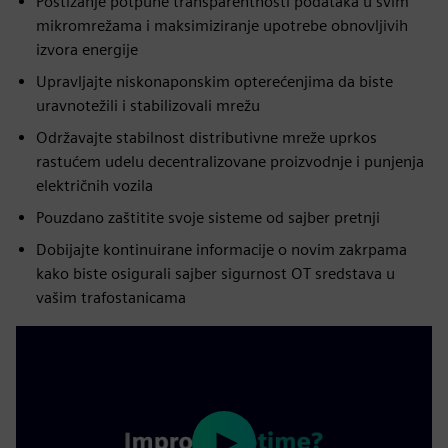
Postizanje potpune transparentnosti podataka u svim
mikromrežama i maksimiziranje upotrebe obnovljivih
izvora energije
Upravljajte niskonaponskim opterećenjima da biste
uravnotežili i stabilizovali mrežu
Održavajte stabilnost distributivne mreže uprkos
rastućem udelu decentralizovane proizvodnje i punjenja
električnih vozila
Pouzdano zaštitite svoje sisteme od sajber pretnji
Dobijajte kontinuirane informacije o novim zakrpama
kako biste osigurali sajber sigurnost OT sredstava u
vašim trafostanicama