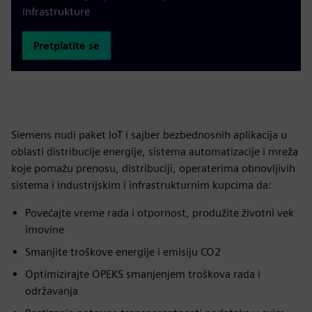
infrastrukture
Pretplatite se
Siemens nudi paket IoT i sajber bezbednosnih aplikacija u
oblasti distribucije energije, sistema automatizacije i mreža
koje pomažu prenosu, distribuciji, operaterima obnovljivih
sistema i industrijskim i infrastrukturnim kupcima da:
Povećajte vreme rada i otpornost, produžite životni vek
imovine
Smanjite troškove energije i emisiju CO2
Optimizirajte OPEKS smanjenjem troškova rada i
održavanja