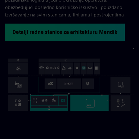
obezbeđujući dosledno korisničko iskustvo i pouzdano
izvršavanje na svim stanicama, linijama i postrojenjima
Detalji radne stanice za arhitekturu Mendik