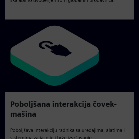
skalabilno uvođenje širom globalnih prodavnica.
Poboljšana interakcija čovek-
mašina
Poboljšava interakciju radnika sa uređajima, alatima i
sistemima za jasnije i brže izvršavanje.