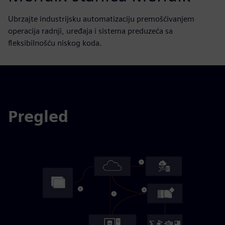
Ubrzajte industrijsku automatizaciju premošćivanjem
operacija radnji, uređaja i sistema preduzeća sa
fleksibilnošću niskog koda.
Pregled