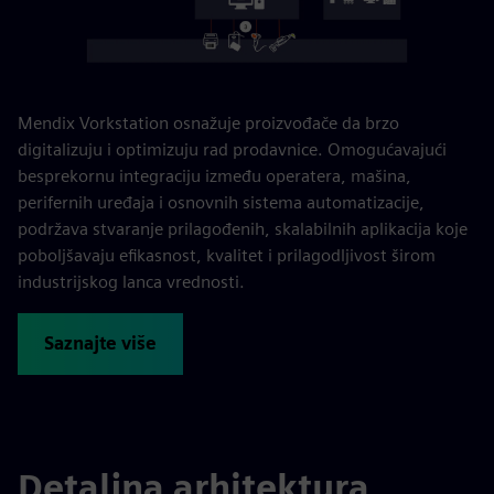
Mendix Vorkstation osnažuje proizvođače da brzo
digitalizuju i optimizuju rad prodavnice. Omogućavajući
besprekornu integraciju između operatera, mašina,
perifernih uređaja i osnovnih sistema automatizacije,
podržava stvaranje prilagođenih, skalabilnih aplikacija koje
poboljšavaju efikasnost, kvalitet i prilagodljivost širom
industrijskog lanca vrednosti.
Saznajte više
Detaljna arhitektura