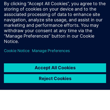
koristeći otvorene standarde (OPC UA, MKTT, REST
itd.)
• Kontrolišite i upravljajte objavljivanjem podataka i
potrošnjom za besprekornu interoperabilnost