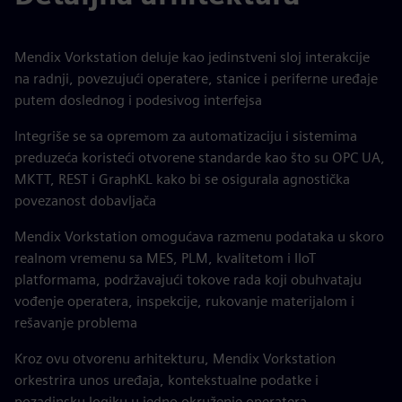
Mendix Vorkstation deluje kao jedinstveni sloj interakcije
na radnji, povezujući operatere, stanice i periferne uređaje
putem doslednog i podesivog interfejsa
Integriše se sa opremom za automatizaciju i sistemima
preduzeća koristeći otvorene standarde kao što su OPC UA,
MKTT, REST i GraphKL kako bi se osigurala agnostička
povezanost dobavljača
Mendix Vorkstation omogućava razmenu podataka u skoro
realnom vremenu sa MES, PLM, kvalitetom i IIoT
platformama, podržavajući tokove rada koji obuhvataju
vođenje operatera, inspekcije, rukovanje materijalom i
rešavanje problema
Kroz ovu otvorenu arhitekturu, Mendix Vorkstation
orkestrira unos uređaja, kontekstualne podatke i
pozadinsku logiku u jedno okruženje operatera,