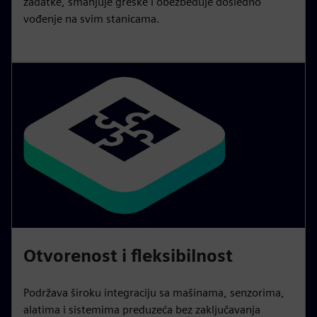
zadatke, smanjuje greške i obezbeđuje dosledno
vođenje na svim stanicama.
Otvorenost i fleksibilnost
Podržava široku integraciju sa mašinama, senzorima,
alatima i sistemima preduzeća bez zaključavanja