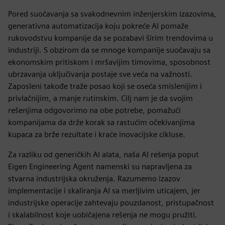
Pored suočavanja sa svakodnevnim inženjerskim izazovima,
generativna automatizacija koju pokreće AI pomaže
rukovodstvu kompanije da se pozabavi širim trendovima u
industriji. S obzirom da se mnoge kompanije suočavaju sa
ekonomskim pritiskom i mršavijim timovima, sposobnost
ubrzavanja uključivanja postaje sve veća na važnosti.
Zaposleni takođe traže posao koji se oseća smislenijim i
privlačnijim, a manje rutinskim. Cilj nam je da svojim
rešenjima odgovorimo na obe potrebe, pomažući
kompanijama da drže korak sa rastućim očekivanjima
kupaca za brže rezultate i kraće inovacijske cikluse.
Za razliku od generičkih AI alata, naša AI rešenja poput
Eigen Engineering Agent namenski su napravljena za
stvarna industrijska okruženja. Razumemo izazov
implementacije i skaliranja AI sa merljivim uticajem, jer
industrijske operacije zahtevaju pouzdanost, pristupačnost
i skalabilnost koje uobičajena rešenja ne mogu pružiti.