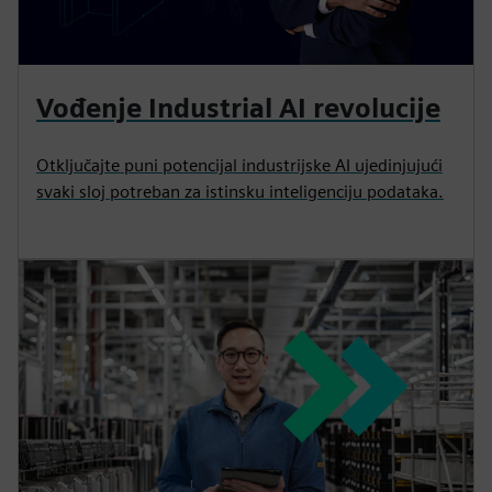
Vođenje Industrial AI revolucije
Otključajte puni potencijal industrijske AI ujedinjujući
svaki sloj potreban za istinsku inteligenciju podataka.