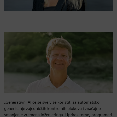
„Generativni AI će se sve više koristiti za automatsko
generisanje zajedničkih kontrolnih blokova i značajno
smanjenje vremena inženjeringa. Uprkos tome, programeri