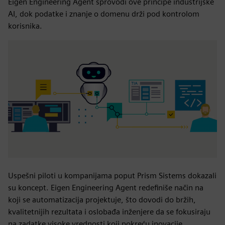
Eigen Engineering Agent sprovodi ove principe industrijske
AI, dok podatke i znanje o domenu drži pod kontrolom
korisnika.
Uspešni piloti u kompanijama poput Prism Sistems dokazali
su koncept. Eigen Engineering Agent redefiniše način na
koji se automatizacija projektuje, što dovodi do bržih,
kvalitetnijih rezultata i oslobađa inženjere da se fokusiraju
na zadatke visoke vrednosti koji pokreću inovacije.