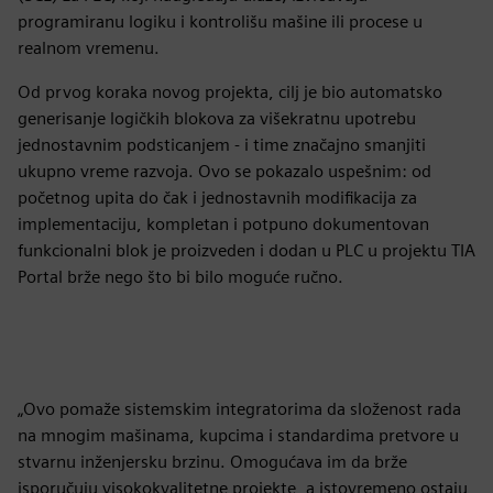
programiranu logiku i kontrolišu mašine ili procese u
realnom vremenu.
Od prvog koraka novog projekta, cilj je bio automatsko
generisanje logičkih blokova za višekratnu upotrebu
jednostavnim podsticanjem - i time značajno smanjiti
ukupno vreme razvoja. Ovo se pokazalo uspešnim: od
početnog upita do čak i jednostavnih modifikacija za
implementaciju, kompletan i potpuno dokumentovan
funkcionalni blok je proizveden i dodan u PLC u projektu TIA
Portal brže nego što bi bilo moguće ručno.
„Ovo pomaže sistemskim integratorima da složenost rada
na mnogim mašinama, kupcima i standardima pretvore u
stvarnu inženjersku brzinu. Omogućava im da brže
isporučuju visokokvalitetne projekte, a istovremeno ostaju