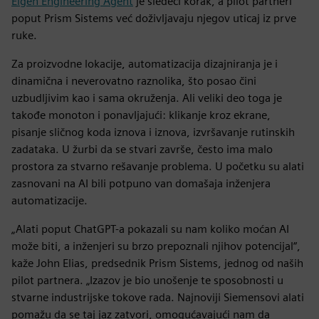
Eigen Engineering Agent
je sledeći korak, a pilot partneri
poput Prism Sistems već doživljavaju njegov uticaj iz prve
ruke.
Za proizvodne lokacije, automatizacija dizajniranja je i
dinamična i neverovatno raznolika, što posao čini
uzbudljivim kao i sama okruženja. Ali veliki deo toga je
takođe monoton i ponavljajući: klikanje kroz ekrane,
pisanje sličnog koda iznova i iznova, izvršavanje rutinskih
zadataka. U žurbi da se stvari završe, često ima malo
prostora za stvarno rešavanje problema. U početku su alati
zasnovani na AI bili potpuno van domašaja inženjera
automatizacije.
„Alati poput ChatGPT-a pokazali su nam koliko moćan AI
može biti, a inženjeri su brzo prepoznali njihov potencijal“,
kaže John Elias, predsednik Prism Sistems, jednog od naših
pilot partnera. „Izazov je bio unošenje te sposobnosti u
stvarne industrijske tokove rada. Najnoviji Siemensovi alati
pomažu da se taj jaz zatvori, omogućavajući nam da