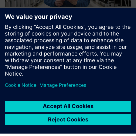
TIA Portal: softver za digitalno
preduzeće
Otkrijte šta vam je potrebno za projektovanje
inovativnih mašina na TIA Portal.