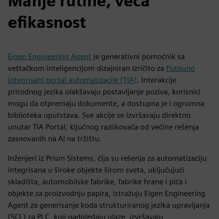
Manje rutine, veća
efikasnost
Eigen Engineering Agent
je generativni pomoćnik sa
veštačkom inteligencijom dizajniran izričito za
Potpuno
integrisani portal automatizacije (TIA)
. Interakcije
prirodnog jezika olakšavaju postavljanje poziva, korisnici
mogu da otpremaju dokumente, a dostupna je i ogromna
biblioteka uputstava. Sve akcije se izvršavaju direktno
unutar TIA Portal, ključnog razlikovača od većine rešenja
zasnovanih na AI na tržištu.
Inženjeri iz Prism Sistems, čija su rešenja za automatizaciju
integrisana u široke objekte širom sveta, uključujući
skladišta, automobilske fabrike, fabrike hrane i pića i
objekte za proizvodnju papira, istražuju Eigen Engineering
Agent za generisanje koda strukturiranog jezika upravljanja
(SCL) za PLC, koji nadgledaju ulaze, izvršavaju