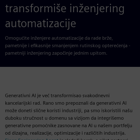
transformiše inženjering
automatizacije
Omogućite inženjere automatizacije da rade brže,
pametnije i efikasnije smanjenjem rutinskog opterećenja -
pametniji inženjering započinje jednim upitom.
Generativni AI je već transformisao svakodnevni
kancelarijski rad. Rano smo prepoznali da generativni AI
može doneti slične koristi industriji, pa smo iskoristili našu
duboku stručnost u domenu sa vizijom da integrišemo
generativne pomoćnike zasnovane na AI u našem portfelju
od dizajna, realizacije, optimizacije i različitih industrija.