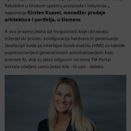
fleksibilni u širokom spektru proizvoda i industrija „,
napominje
Kirsten Kuasei, menadžer prodaje
arhitekture i portfelja, u Siemens
.
A ovo je samo jedna od mogućnosti koje ubrzavaju
inženjerski proces: konfiguracija hardvera ili generisanje
JavaScript koda za interfejse čovek-mašina (HMI) su takođe
pojednostavljeni generativnom automatizacijom koju
pokreće AI, dok su jasni odgovori na teme TIA Portal
portala udaljeni samo jedan klik - ili upit - daleko.