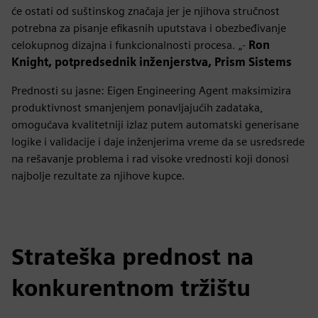
će ostati od suštinskog značaja jer je njihova stručnost
potrebna za pisanje efikasnih uputstava i obezbeđivanje
celokupnog dizajna i funkcionalnosti procesa. „-
Ron
Knight, potpredsednik inženjerstva, Prism Sistems
Prednosti su jasne: Eigen Engineering Agent maksimizira
produktivnost smanjenjem ponavljajućih zadataka,
omogućava kvalitetniji izlaz putem automatski generisane
logike i validacije i daje inženjerima vreme da se usredsrede
na rešavanje problema i rad visoke vrednosti koji donosi
najbolje rezultate za njihove kupce.
Strateška prednost na
konkurentnom tržištu