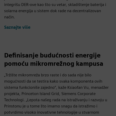
integrišu DER-ove kao što su vetar, skladištenje baterija i
solarna energija u sistem dok rade na decentralizovan
način.
Saznajte više
Definisanje budućnosti energije
pomoću mikromrežnog kampusa
„Tržište mikromreža brzo raste i do sada nije bilo
mogućnosti da se testira kako svaka komponenta ovih
sistema funkcioniše zajedno“, kaže Ksiaofan Vu, menadžer
projekta, Princeton Island Grid, Siemens Corporate
Technologi. „Lepota našeg rada na istraživanju i razvoju u
Prinstonu je u tome što imamo snagu da istražimo i
potvrdimo visoko inovativne tehnologije u stvarnom