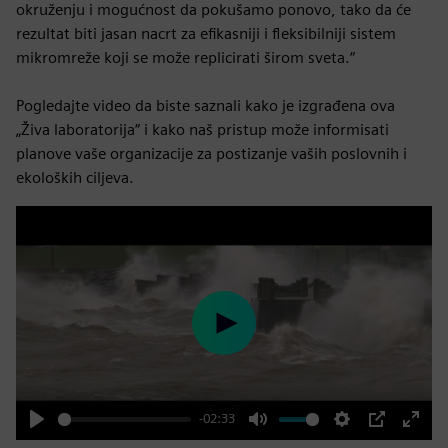
okruženju i mogućnost da pokušamo ponovo, tako da će
rezultat biti jasan nacrt za efikasniji i fleksibilniji sistem
mikromreže koji se može replicirati širom sveta.“
Pogledajte video da biste saznali kako je izgrađena ova
„Živa laboratorija“ i kako naš pristup može informisati
planove vaše organizacije za postizanje vaših poslovnih i
ekoloških ciljeva.
Play
-02:33
Play
Mute
Settings
PIP
Enter