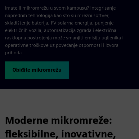
Imate li mikromrežu u svom kampusu? Integrisanje
naprednih tehnologija kao što su mrežni softver,
skladištenje baterija, PV solarna energija, punjenje
električnih vozila, automatizacija zgrada i električna
rasklopna postrojenja može smanjiti emisiju ugljenika i
operativne troškove uz povećanje otpornosti i izvora
prihoda.
Obiđite mikromrežu
Moderne mikromreže:
fleksibilne, inovativne,