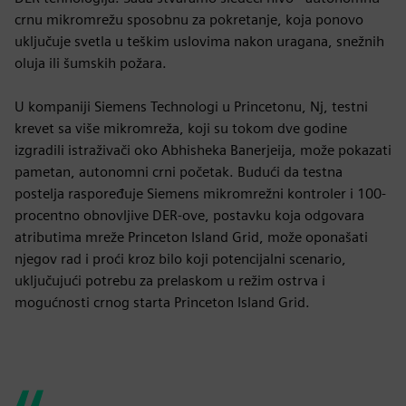
crnu mikromrežu sposobnu za pokretanje, koja ponovo
uključuje svetla u teškim uslovima nakon uragana, snežnih
oluja ili šumskih požara.
U kompaniji Siemens Technologi u Princetonu, Nj, testni
krevet sa više mikromreža, koji su tokom dve godine
izgradili istraživači oko Abhisheka Banerjeija, može pokazati
pametan, autonomni crni početak. Budući da testna
postelja raspoređuje Siemens mikromrežni kontroler i 100-
procentno obnovljive DER-ove, postavku koja odgovara
atributima mreže Princeton Island Grid, može oponašati
njegov rad i proći kroz bilo koji potencijalni scenario,
uključujući potrebu za prelaskom u režim ostrva i
mogućnosti crnog starta Princeton Island Grid.