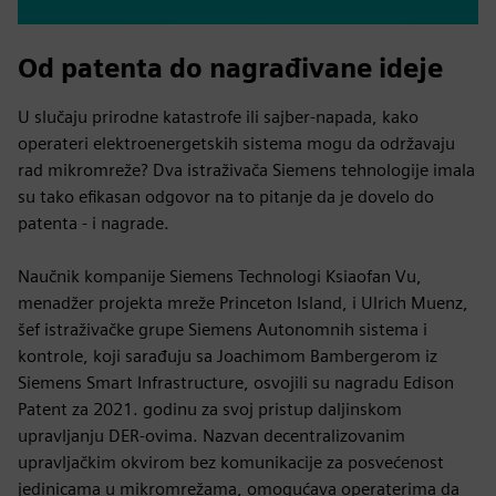
Od patenta do nagrađivane ideje
U slučaju prirodne katastrofe ili sajber-napada, kako
operateri elektroenergetskih sistema mogu da održavaju
rad mikromreže? Dva istraživača Siemens tehnologije imala
su tako efikasan odgovor na to pitanje da je dovelo do
patenta - i nagrade.
Naučnik kompanije Siemens Technologi Ksiaofan Vu,
menadžer projekta mreže Princeton Island, i Ulrich Muenz,
šef istraživačke grupe Siemens Autonomnih sistema i
kontrole, koji sarađuju sa Joachimom Bambergerom iz
Siemens Smart Infrastructure, osvojili su nagradu Edison
Patent za 2021. godinu za svoj pristup daljinskom
upravljanju DER-ovima. Nazvan decentralizovanim
upravljačkim okvirom bez komunikacije za posvećenost
jedinicama u mikromrežama, omogućava operaterima da