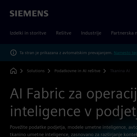
Siemens
Izdelki in storitve
Rešitve
Industrije
Partnerska 
Ta stran je prikazana z avtomatskim prevajanjem.
Namesto tega
Solutions
Podatkovne in AI rešitve
Tkanina AI
Home
AI Fabric za operac
inteligence v podjet
Povežite podatke podjetja, modele umetne inteligence, avto
tkanino umetne inteligence, zasnovano za razširjanje kontek