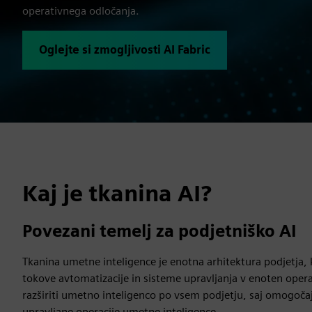
operativnega odločanja.
Oglejte si zmogljivosti AI Fabric
Kaj je tkanina AI?
Povezani temelj za podjetniško AI
Tkanina umetne inteligence je enotna arhitektura podjetja,
tokove avtomatizacije in sisteme upravljanja v enoten oper
razširiti umetno inteligenco po vsem podjetju, saj omogoča
upravljane operacije umetne inteligence.