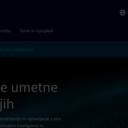
mreža
Teme in vpogledi
 glej v angleščini?
ije umetne
jih
matizacijo in upravljanje v eno
stualne inteligence in