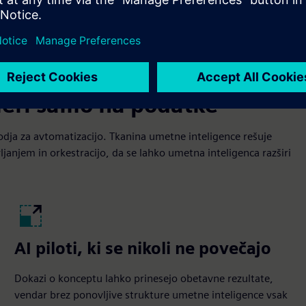
meri samo na podatke
dja za avtomatizacijo. Tkanina umetne inteligence rešuje
anjem in orkestracijo, da se lahko umetna inteligenca razširi
AI piloti, ki se nikoli ne povečajo
Dokazi o konceptu lahko prinesejo obetavne rezultate,
vendar brez ponovljive strukture umetne inteligence vsak