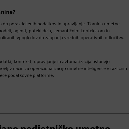
anine?
 do porazdeljenih podatkov in upravljanje. Tkanina umetne
modeli, agenti, poteki dela, semantičnim kontekstom in
zoliranih vpogledov do zaupanja vrednih operativnih odločitev.
odatki, kontekst, upravljanje in avtomatizacija ostanejo
vljiv način za operacionalizacijo umetne inteligence v različnih
oječe podatkovne platforme.
vljano podjetniško umetno