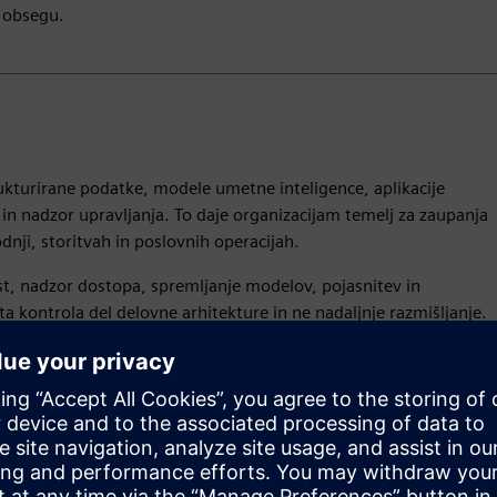
 obsegu.
ukturirane podatke, modele umetne inteligence, aplikacije
in nadzor upravljanja. To daje organizacijam temelj za zaupanja
dnji, storitvah in poslovnih operacijah.
st, nadzor dostopa, spremljanje modelov, pojasnitev in
 ta kontrola del delovne arhitekture in ne nadaljnje razmišljanje.
aditi digitalne niti, grafe znanja, analitiko in avtomatizacijo v
, ki jo je lažje razširjati, upravljati in povezati z merljivimi