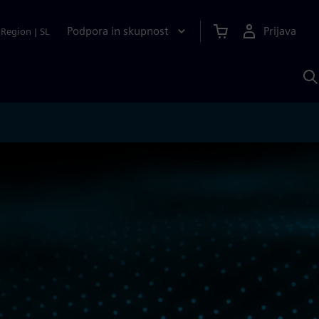
Podpora in skupnost
Prijava
Region
|
SL
I
s
S
A