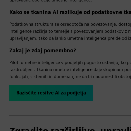
Kako se tkanina AI razlikuje od podatkovne tk
Podatkovna struktura se osredotoča na povezovanje, dostop
inteligence razširja to temelje s povezovanjem podatkov z 
upravljanjem, tako da lahko umetna inteligenca preide od i
Zakaj je zdaj pomembno?
Piloti umetne inteligence v podjetjih pogosto ustavijo, ko p
razdrobljeni. Tkanina umetne inteligence daje skupinam pono
funkcijah, sistemih in domenah, ne da bi nadomestili obst
Raziščite rešitve AI za podjetja
Zgradite razširljivo, upra