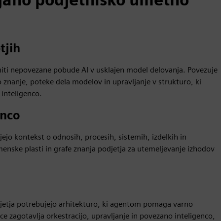
tjih
ti nepovezane pobude AI v usklajen model delovanja. Povezuje
znanje, poteke dela modelov in upravljanje v strukturo, ki
 inteligenco.
enco
ejo kontekst o odnosih, procesih, sistemih, izdelkih in
enske plasti in grafe znanja podjetja za utemeljevanje izhodov
djetja potrebujejo arhitekturo, ki agentom pomaga varno
ce zagotavlja orkestracijo, upravljanje in povezano inteligenco,