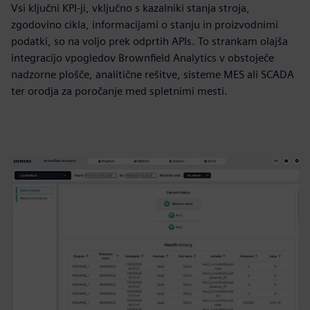
Vsi ključni KPI-ji, vključno s kazalniki stanja stroja,
zgodovino cikla, informacijami o stanju in proizvodnimi
podatki, so na voljo prek odprtih APIs. To strankam olajša
integracijo vpogledov Brownfield Analytics v obstoječe
nadzorne plošče, analitične rešitve, sisteme MES ali SCADA
ter orodja za poročanje med spletnimi mesti.