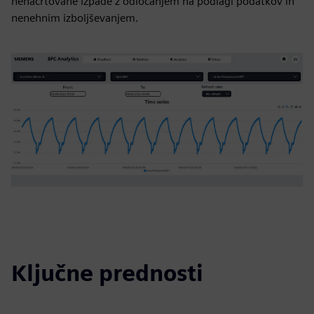
nenačrtovane izpade z odločanjem na podlagi podatkov in
nenehnim izboljševanjem.
Ključne prednosti