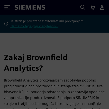
Siemens
Ta stran je prikazana z avtomatskim prevajanjem.
Namesto tega glej v angleščini?
Zakaj Brownfield
Analytics?
Brownfield Analytics proizvajalcem zagotavlja popolno
preglednost glede proizvodnje in stanja strojev. Vizualizira
bistvene KPI-je, poudarja odstopanja in zagotavlja vpoglede
za optimizacijo produktivnosti. S podporo SINUMERIK in
strojem tretjih oseb omogoča hitro uvajanje in zmanjšuje