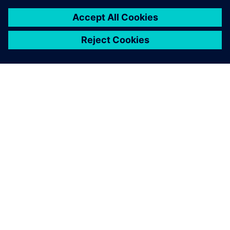
O SIEMENSU
PODATKI O PODJETJU
STOPITE V STIK