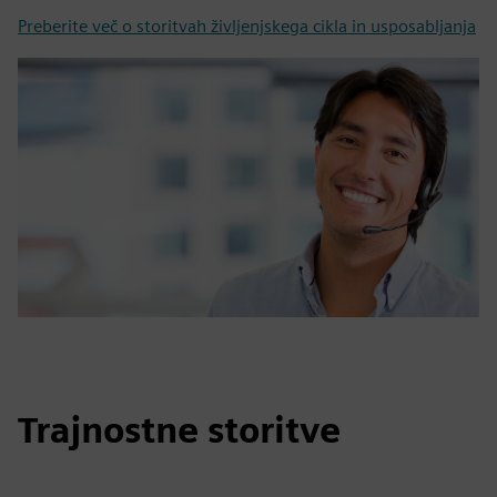
Preberite več o storitvah življenjskega cikla in usposabljanja
Trajnostne storitve