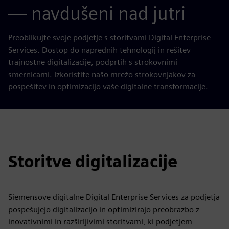
— navdušeni nad jutri
Preoblikujte svoje podjetje s storitvami Digital Enterprise
Services. Dostop do naprednih tehnologij in rešitev
trajnostne digitalizacije, podprtih s strokovnimi
smernicami. Izkoristite našo mrežo strokovnjakov za
pospešitev in optimizacijo vaše digitalne transformacije.
Storitve digitalizacije
Siemensove digitalne Digital Enterprise Services za podjetja
pospešujejo digitalizacijo in optimizirajo preobrazbo z
inovativnimi in razširljivimi storitvami, ki podjetjem