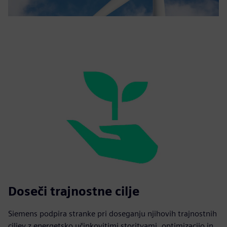
Doseči trajnostne cilje
Siemens podpira stranke pri doseganju njihovih trajnostnih
ciljev z energetsko učinkovitimi storitvami, optimizacijo in